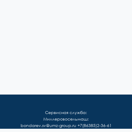
Сервисная служба:
Миллеровосельмаш:
bondarev.sv@umz-group.ru
+7(86385)2-36-61
Корммаш: