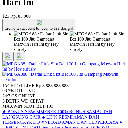
Hari Ini
$25
Rp. 88.000
Create an account to favorite this design!
JACKPOT LIVE
Rp 8.888.888.888
98.7%
RTP LIVE
24/7
CS ONLINE
3 DETIK
WD CEPAT
MAXWIN
SLOT BET 100
★
BONUS NEW MMEBER 100%
BONUS SAMBUTAN
LANGSUNG CAIR
◆
LINK RESMI AMAN DAN
TERPERCAYA
DOWNLOAD AMAN DAN TERPERCAYA
●
DEPOSIT MUDAH
Semua bank & e-wallet
▲
DEPOSIT