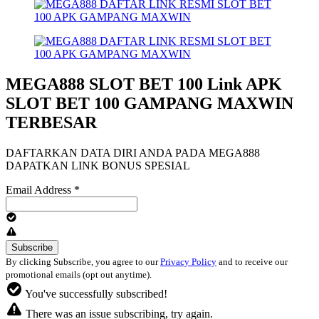
MEGA888 SLOT BET 100 Link APK
SLOT BET 100 GAMPANG MAXWIN
TERBESAR
DAFTARKAN DATA DIRI ANDA PADA MEGA888
DAPATKAN LINK BONUS SPESIAL
Email Address
*
By clicking Subscribe, you agree to our
Privacy Policy
and to receive our
promotional emails (opt out anytime).
You've successfully subscribed!
There was an issue subscribing, try again.