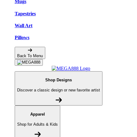
Mugs
Tapestries
Wall Art
Pillows
Back To Menu
Shop Designs
Discover a classic design or new favorite artist
Apparel
Shop for Adults & Kids