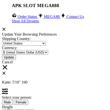
APK SLOT MEGA888
Order Status
MEGA88
Contact Us
Shop All Designs
Update Your Browsing Preferences
Shipping Country:
Currency:
Cancel
Katie:
5'10"
160
Select your person:
Male
Female
Height