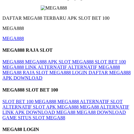
DAFTAR MEGA88 TERBARU APK SLOT BET 100
MEGA888
MEGA888
MEGA888 RAJA SLOT
MEGA888
MEGA888 APK SLOT
MEGA888 SLOT BET 100
MEGA888 LINK ALTERNATIF
ALTERNATIF MEGA888
MEGA88 RAJA SLOT
MEGA888 LOGIN DAFTAR
MEGA888
APK DOWNLOAD
MEGA888 SLOT BET 100
SLOT BET 100 MEGA888
MEGA888 ALTERNATIF SLOT
ALTERNATIF SLOT APK MEGA888
MEGA88 ALTERNATIF
LINK
APK DOWNLOAD MEGA88
MEGA88 DOWNLOAD
GAME
SITUS SLOT MEGA88
MEGA88 LOGIN