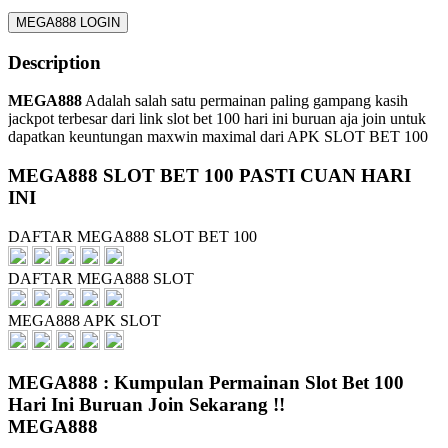
MEGA888 LOGIN
Description
MEGA888
Adalah salah satu permainan paling gampang kasih
jackpot terbesar dari link slot bet 100 hari ini buruan aja join untuk
dapatkan keuntungan maxwin maximal dari APK SLOT BET 100
MEGA888 SLOT BET 100 PASTI CUAN HARI
INI
DAFTAR MEGA888 SLOT BET 100
DAFTAR MEGA888 SLOT
MEGA888 APK SLOT
MEGA888 : Kumpulan Permainan Slot Bet 100
Hari Ini Buruan Join Sekarang !!
MEGA888