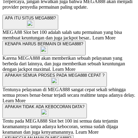
Terpercaya, jangan lewatkan juga bahwa MEGA888 akan menjadi
provider penyedia permainan paling update.
APA ITU SITUS MEGA888?
MEGA88 Slot bet 100 adalah salah satu permainan yang bisa
membuat keuntungan dan juga jackpot besar..
Learn More
KENAPA HARUS BERMAIN DI MEGA888?
Karena MEGA888 akan memberikan sebuah pelayanan yang
berbeda dari lainnya, dan juga memberikan sebuah keuntungan
dengan jackpot maximal.
Learn More
APAKAH SEMUA PROSES PADA MEGA888 CEPAT ?
Tentunya pelayanan di MEGA888 sangat cepat sekali sehingga
semua proses benar-benar terjadi secara realtime tanpa adanya delay.
Learn More
APAKAH TIDAK ADA KEBOCORAN DATA?
Tentu pada MEGA888 Slot bet 100 ini semua data terjamin
keamanannya tanpa adanya kebocoran, semua sudah dijaga
keamanan dan juga kenyamanannya.
Learn More