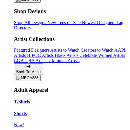
Shop Designs
Shop All Designs
New Tees on Sale
Newest Designers
Tag
Directory
Artist Collections
Featured Designers
Artists to Watch
Creators to Watch
AAPI
Artists
BIPOC Artists
Black Artists
Celebrate Women Artists
LGBTQIA Artists
Ukrainian Artists
Back To Menu
Adult Apparel
T-Shirts
Shorts
New!