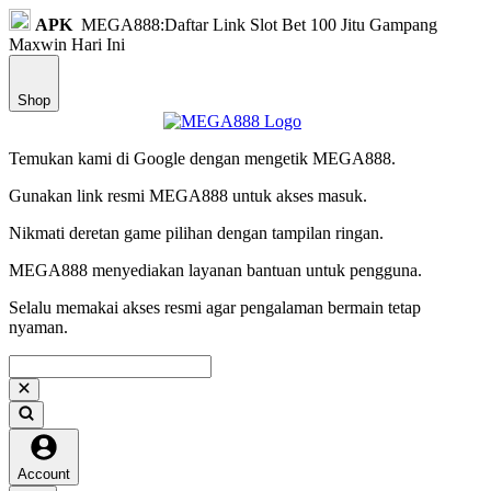
APK
MEGA888:Daftar Link Slot Bet 100 Jitu Gampang
Maxwin Hari Ini
Shop
Temukan kami di Google dengan mengetik MEGA888.
Gunakan link resmi MEGA888 untuk akses masuk.
Nikmati deretan game pilihan dengan tampilan ringan.
MEGA888 menyediakan layanan bantuan untuk pengguna.
Selalu memakai akses resmi agar pengalaman bermain tetap
nyaman.
Account