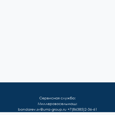
Сервисная служба:
Миллеровосельмаш:
bondarev.sv@umz-group.ru
+7(86385)2-36-61
Корммаш: