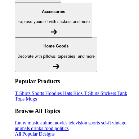
Accessories
Express yourself with stickers and more
Home Goods
Decorate with pillows, tapestries, and more
Popular Products
T-Shirts
Shorts
Hoodies
Hats
Kids T-Shirts
Stickers
Tank
Tops
Mugs
Browse All Topics
funny
music
anime
movies
television
sports
sci-fi
vintage
animals
drinks
food
politics
All Popular Designs