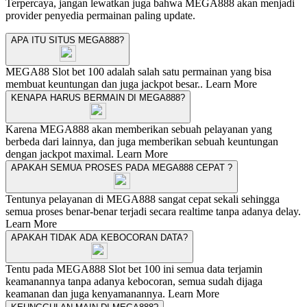
Terpercaya, jangan lewatkan juga bahwa MEGA888 akan menjadi
provider penyedia permainan paling update.
APA ITU SITUS MEGA888?
MEGA88 Slot bet 100 adalah salah satu permainan yang bisa
membuat keuntungan dan juga jackpot besar..
Learn More
KENAPA HARUS BERMAIN DI MEGA888?
Karena MEGA888 akan memberikan sebuah pelayanan yang
berbeda dari lainnya, dan juga memberikan sebuah keuntungan
dengan jackpot maximal.
Learn More
APAKAH SEMUA PROSES PADA MEGA888 CEPAT ?
Tentunya pelayanan di MEGA888 sangat cepat sekali sehingga
semua proses benar-benar terjadi secara realtime tanpa adanya delay.
Learn More
APAKAH TIDAK ADA KEBOCORAN DATA?
Tentu pada MEGA888 Slot bet 100 ini semua data terjamin
keamanannya tanpa adanya kebocoran, semua sudah dijaga
keamanan dan juga kenyamanannya.
Learn More