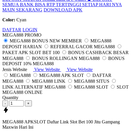
SEMUA BANK BISA
RTP TERTINGGI SETIAP HARI NYA
MAIN SEKARANG
DOWNLOAD APK
Color:
Cyan
DAFTAR
LOGIN
MEGA888 PROMO
MEGA888 BONUS NEW MEMBER
MEGA888
DEPOSIT HARIAN
REFERRAL GACOR MEGA888
PAKET APK SLOT BET 100
BONUS CASHBACK BESAR
MEGA888
BONUS ROLLINGAN MEGA888
BONUS
DEPOSIT 10% MEGA888
Jenis Website
View Website
View Website
MEGA888
MEGA888 APK SLOT
DAFTAR
MEGA888
MEGA888 LINK
MEGA888 SITUS
LINK ALTERNATIF MEGA888
MEGA888 SLOT
SLOT
MEGA888 ONLINE
Quantity
-
+
MEGA888
APKSLOT
Daftar Link Slot Bet 100 Jitu Gampang
Maxwin Hari Ini