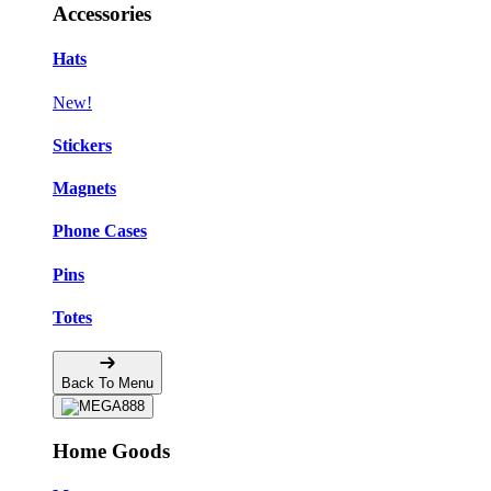
Accessories
Hats
New!
Stickers
Magnets
Phone Cases
Pins
Totes
Back To Menu
Home Goods