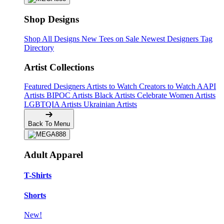
Shop Designs
Shop All Designs
New Tees on Sale
Newest Designers
Tag
Directory
Artist Collections
Featured Designers
Artists to Watch
Creators to Watch
AAPI
Artists
BIPOC Artists
Black Artists
Celebrate Women Artists
LGBTQIA Artists
Ukrainian Artists
Back To Menu
Adult Apparel
T-Shirts
Shorts
New!