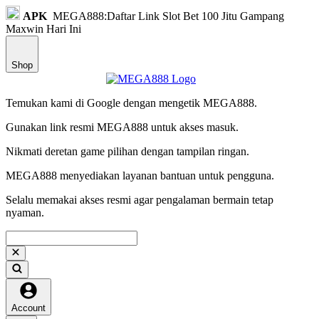
APK
MEGA888:Daftar Link Slot Bet 100 Jitu Gampang
Maxwin Hari Ini
Shop
Temukan kami di Google dengan mengetik MEGA888.
Gunakan link resmi MEGA888 untuk akses masuk.
Nikmati deretan game pilihan dengan tampilan ringan.
MEGA888 menyediakan layanan bantuan untuk pengguna.
Selalu memakai akses resmi agar pengalaman bermain tetap
nyaman.
Account