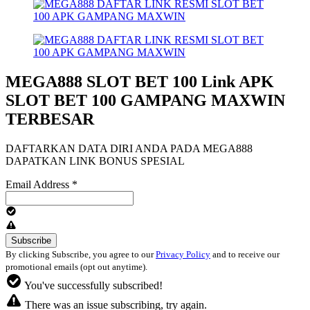
MEGA888 SLOT BET 100 Link APK
SLOT BET 100 GAMPANG MAXWIN
TERBESAR
DAFTARKAN DATA DIRI ANDA PADA MEGA888
DAPATKAN LINK BONUS SPESIAL
Email Address
*
By clicking Subscribe, you agree to our
Privacy Policy
and to receive our
promotional emails (opt out anytime).
You've successfully subscribed!
There was an issue subscribing, try again.