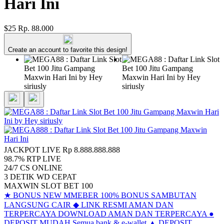
Hari Ini
$25
Rp. 88.000
Create an account to favorite this design!
JACKPOT LIVE
Rp 8.888.888.888
98.7%
RTP LIVE
24/7
CS ONLINE
3 DETIK
WD CEPAT
MAXWIN
SLOT BET 100
★
BONUS NEW MMEBER 100%
BONUS SAMBUTAN
LANGSUNG CAIR
◆
LINK RESMI AMAN DAN
TERPERCAYA
DOWNLOAD AMAN DAN TERPERCAYA
●
DEPOSIT MUDAH
Semua bank & e-wallet
▲
DEPOSIT