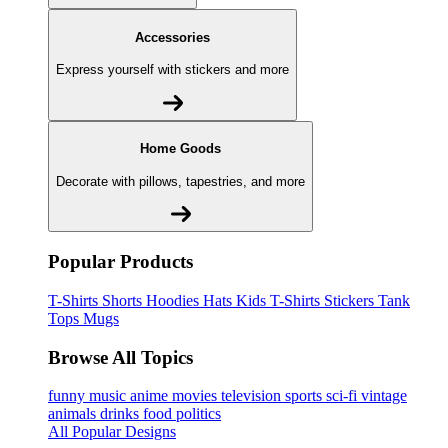
Accessories
Express yourself with stickers and more
Home Goods
Decorate with pillows, tapestries, and more
Popular Products
T-Shirts
Shorts
Hoodies
Hats
Kids T-Shirts
Stickers
Tank
Tops
Mugs
Browse All Topics
funny
music
anime
movies
television
sports
sci-fi
vintage
animals
drinks
food
politics
All Popular Designs