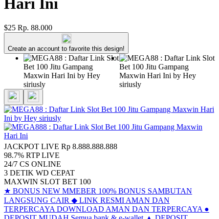
Hari Ini
$25
Rp. 88.000
Create an account to favorite this design!
JACKPOT LIVE
Rp 8.888.888.888
98.7%
RTP LIVE
24/7
CS ONLINE
3 DETIK
WD CEPAT
MAXWIN
SLOT BET 100
★
BONUS NEW MMEBER 100%
BONUS SAMBUTAN
LANGSUNG CAIR
◆
LINK RESMI AMAN DAN
TERPERCAYA
DOWNLOAD AMAN DAN TERPERCAYA
●
DEPOSIT MUDAH
Semua bank & e-wallet
▲
DEPOSIT