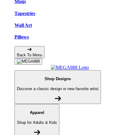
Mugs
Tapestries
Wall Art
Pillows
Back To Menu
Shop Designs
Discover a classic design or new favorite artist
Apparel
Shop for Adults & Kids