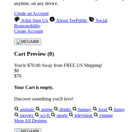
anytime, on any device.
Create an Account
Artist Sign Up
About TeePublic
Social
Responsibility
Create Account
Cart Preview (0)
You're
$70.00
Away from
FREE US Shipping!
$0
$70
Your Cart is empty.
Discover something you'll love!
animals
anime
drinks
fantasy
food
funny
movies
sci-fi
sports
television
vintage
Shop All Designs