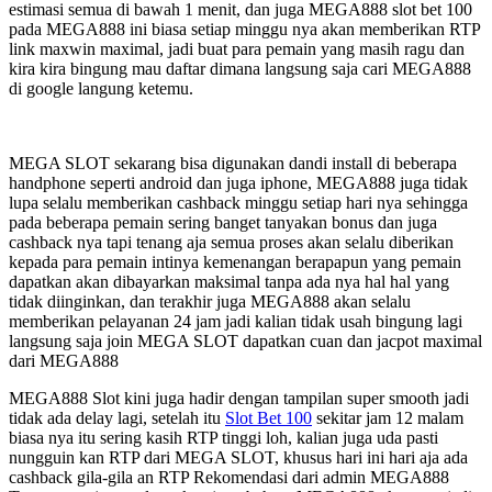
estimasi semua di bawah 1 menit, dan juga MEGA888 slot bet 100
pada MEGA888 ini biasa setiap minggu nya akan memberikan RTP
link maxwin maximal, jadi buat para pemain yang masih ragu dan
kira kira bingung mau daftar dimana langsung saja cari MEGA888
di google langung ketemu.
MEGA SLOT sekarang bisa digunakan dandi install di beberapa
handphone seperti android dan juga iphone, MEGA888 juga tidak
lupa selalu memberikan cashback minggu setiap hari nya sehingga
pada beberapa pemain sering banget tanyakan bonus dan juga
cashback nya tapi tenang aja semua proses akan selalu diberikan
kepada para pemain intinya kemenangan berapapun yang pemain
dapatkan akan dibayarkan maksimal tanpa ada nya hal hal yang
tidak diinginkan, dan terakhir juga MEGA888 akan selalu
memberikan pelayanan 24 jam jadi kalian tidak usah bingung lagi
langsung saja join MEGA SLOT dapatkan cuan dan jacpot maximal
dari MEGA888
MEGA888 Slot kini juga hadir dengan tampilan super smooth jadi
tidak ada delay lagi, setelah itu
Slot Bet 100
sekitar jam 12 malam
biasa nya itu sering kasih RTP tinggi loh, kalian juga uda pasti
nungguin kan RTP dari MEGA SLOT, khusus hari ini hari aja ada
cashback gila-gila an RTP Rekomendasi dari admin MEGA888