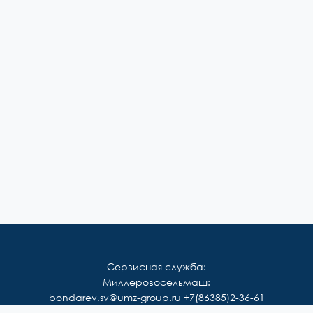
Сервисная служба:
Миллеровосельмаш:
bondarev.sv@umz-group.ru
+7(86385)2-36-61
Корммаш: