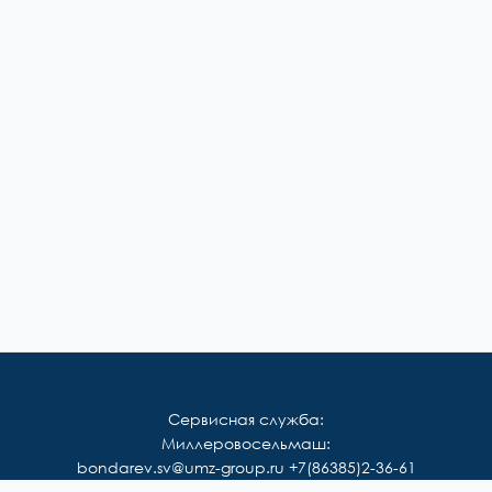
Сервисная служба:
Миллеровосельмаш:
bondarev.sv@umz-group.ru
+7(86385)2-36-61
Корммаш: