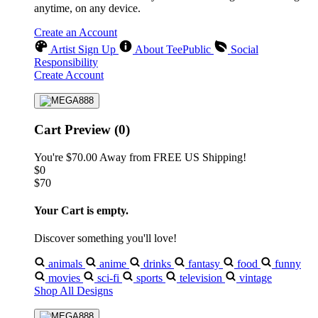
anytime, on any device.
Create an Account
Artist Sign Up
About TeePublic
Social
Responsibility
Create Account
Cart Preview (0)
You're
$70.00
Away from
FREE US Shipping!
$0
$70
Your Cart is empty.
Discover something you'll love!
animals
anime
drinks
fantasy
food
funny
movies
sci-fi
sports
television
vintage
Shop All Designs