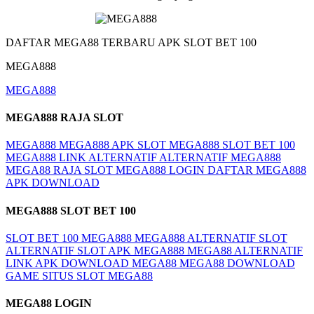
DAFTAR MEGA88 TERBARU APK SLOT BET 100
MEGA888
MEGA888
MEGA888 RAJA SLOT
MEGA888
MEGA888 APK SLOT
MEGA888 SLOT BET 100
MEGA888 LINK ALTERNATIF
ALTERNATIF MEGA888
MEGA88 RAJA SLOT
MEGA888 LOGIN DAFTAR
MEGA888
APK DOWNLOAD
MEGA888 SLOT BET 100
SLOT BET 100 MEGA888
MEGA888 ALTERNATIF SLOT
ALTERNATIF SLOT APK MEGA888
MEGA88 ALTERNATIF
LINK
APK DOWNLOAD MEGA88
MEGA88 DOWNLOAD
GAME
SITUS SLOT MEGA88
MEGA88 LOGIN