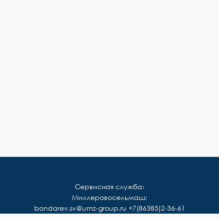
Сервисная служба:
Миллеровосельмаш:
bondarev.sv@umz-group.ru
+7(86385)2-36-61
Корммаш: