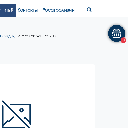
упить?
Контакты
Росагролизинг
 (Вид Б)
Уголок ФН 25.702
0