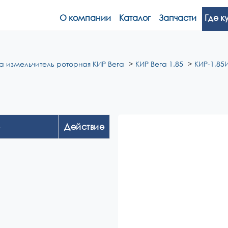
О компании
Каталог
Запчасти
Где к
а измельчитель роторная КИР Вега
КИР Вега 1.85
КИР-1,85И
Действие