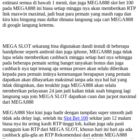
estimasi semua di bawah 1 menit, dan juga MEGA888 slot bet 100
pada MEGA888 ini biasa setiap minggu nya akan memberikan RTP
link maxwin maximal, jadi buat para pemain yang masih ragu dan
kira kira bingung mau daftar dimana langsung saja cari MEGA888
di google langung ketemu.
MEGA SLOT sekarang bisa digunakan dandi install di beberapa
handphone seperti android dan juga iphone, MEGA888 juga tidak
lupa selalu memberikan cashback minggu setiap hari nya sehingga
pada beberapa pemain sering banget tanyakan bonus dan juga
cashback nya tapi tenang aja semua proses akan selalu diberikan
kepada para pemain intinya kemenangan berapapun yang pemain
dapatkan akan dibayarkan maksimal tanpa ada nya hal hal yang
tidak diinginkan, dan terakhir juga MEGA888 akan selalu
memberikan pelayanan 24 jam jadi kalian tidak usah bingung lagi
langsung saja join MEGA SLOT dapatkan cuan dan jacpot maximal
dari MEGA888
MEGA888 Slot kini juga hadir dengan tampilan super smooth jadi
tidak ada delay lagi, setelah itu
Slot Bet 100
sekitar jam 12 malam
biasa nya itu sering kasih RTP tinggi loh, kalian juga uda pasti
nungguin kan RTP dari MEGA SLOT, khusus hari ini hari aja ada
cashback gila-gila an RTP Rekomendasi dari admin MEGA888