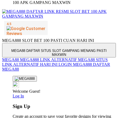
MEGA888 SLOT BET 100 PASTI CUAN HARI INI
MEGA88 DAFTAR SITUS SLOT GAMPANG MENANG PASTI
MAXWIN
MEGA88
MEGA888 LINK ALTERNATIF
MEGA88 SITUS
LINK ALTERNATIF HARI INI
LOGIN MEGA888
DAFTAR
MEGA88
Welcome Guest!
Log In
Sign Up
Create an account to save your favorite designs for viewing