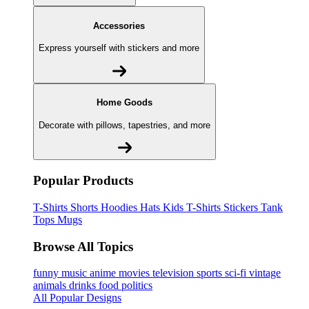
Accessories
Express yourself with stickers and more
Home Goods
Decorate with pillows, tapestries, and more
Popular Products
T-Shirts
Shorts
Hoodies
Hats
Kids T-Shirts
Stickers
Tank
Tops
Mugs
Browse All Topics
funny
music
anime
movies
television
sports
sci-fi
vintage
animals
drinks
food
politics
All Popular Designs