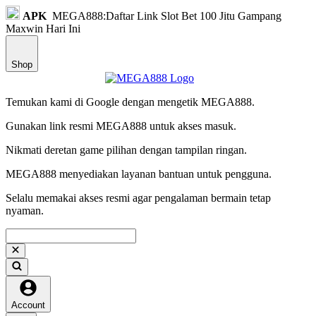
APK
MEGA888:Daftar Link Slot Bet 100 Jitu Gampang
Maxwin Hari Ini
Shop
Temukan kami di Google dengan mengetik MEGA888.
Gunakan link resmi MEGA888 untuk akses masuk.
Nikmati deretan game pilihan dengan tampilan ringan.
MEGA888 menyediakan layanan bantuan untuk pengguna.
Selalu memakai akses resmi agar pengalaman bermain tetap
nyaman.
Account