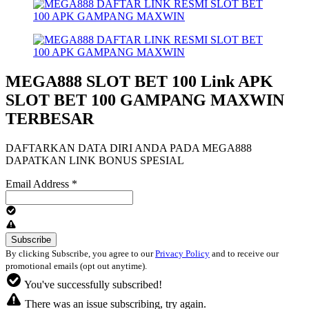
MEGA888 SLOT BET 100 Link APK
SLOT BET 100 GAMPANG MAXWIN
TERBESAR
DAFTARKAN DATA DIRI ANDA PADA MEGA888
DAPATKAN LINK BONUS SPESIAL
Email Address
*
By clicking Subscribe, you agree to our
Privacy Policy
and to receive our
promotional emails (opt out anytime).
You've successfully subscribed!
There was an issue subscribing, try again.