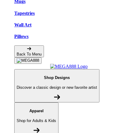
Mugs
Tapestries
Wall Art
Pillows
Back To Menu
Shop Designs
Discover a classic design or new favorite artist
Apparel
Shop for Adults & Kids