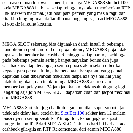
estimasi semua di bawah 1 menit, dan juga MEGA888 slot bet 100
pada MEGA888 ini biasa setiap minggu nya akan memberikan RTP
link maxwin maximal, jadi buat para pemain yang masih ragu dan
kira kira bingung mau daftar dimana langsung saja cari MEGA888
di google langung ketemu.
MEGA SLOT sekarang bisa digunakan dandi install di beberapa
handphone seperti android dan juga iphone, MEGA888 juga tidak
lupa selalu memberikan cashback minggu setiap hari nya sehingga
pada beberapa pemain sering banget tanyakan bonus dan juga
cashback nya tapi tenang aja semua proses akan selalu diberikan
kepada para pemain intinya kemenangan berapapun yang pemain
dapatkan akan dibayarkan maksimal tanpa ada nya hal hal yang
tidak diinginkan, dan terakhir juga MEGA888 akan selalu
memberikan pelayanan 24 jam jadi kalian tidak usah bingung lagi
langsung saja join MEGA SLOT dapatkan cuan dan jacpot maximal
dari MEGA888
MEGA888 Slot kini juga hadir dengan tampilan super smooth jadi
tidak ada delay lagi, setelah itu
Slot Bet 100
sekitar jam 12 malam
biasa nya itu sering kasih RTP tinggi loh, kalian juga uda pasti
nungguin kan RTP dari MEGA SLOT, khusus hari ini hari aja ada
cashback gila-gila an RTP Rekomendasi dari admin MEGA888