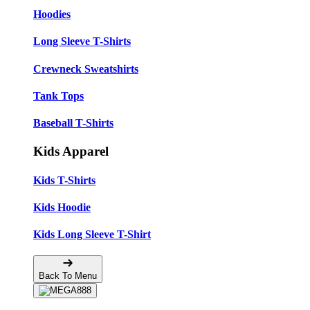
Hoodies
Long Sleeve T-Shirts
Crewneck Sweatshirts
Tank Tops
Baseball T-Shirts
Kids Apparel
Kids T-Shirts
Kids Hoodie
Kids Long Sleeve T-Shirt
Back To Menu