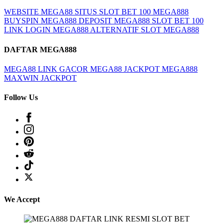
WEBSITE MEGA88
SITUS SLOT BET 100 MEGA888
BUYSPIN MEGA888
DEPOSIT MEGA888
SLOT BET 100
LINK LOGIN MEGA888
ALTERNATIF SLOT MEGA888
DAFTAR MEGA888
MEGA88 LINK GACOR
MEGA88 JACKPOT
MEGA888
MAXWIN JACKPOT
Follow Us
We Accept