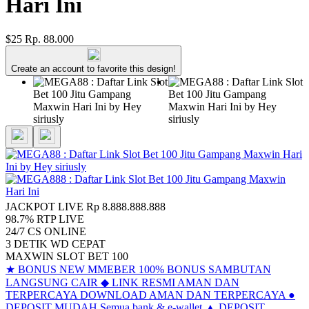
Hari Ini
$25
Rp. 88.000
Create an account to favorite this design!
JACKPOT LIVE
Rp 8.888.888.888
98.7%
RTP LIVE
24/7
CS ONLINE
3 DETIK
WD CEPAT
MAXWIN
SLOT BET 100
★
BONUS NEW MMEBER 100%
BONUS SAMBUTAN
LANGSUNG CAIR
◆
LINK RESMI AMAN DAN
TERPERCAYA
DOWNLOAD AMAN DAN TERPERCAYA
●
DEPOSIT MUDAH
Semua bank & e-wallet
▲
DEPOSIT