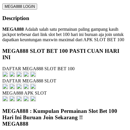
MEGA888 LOGIN
Description
MEGA888
Adalah salah satu permainan paling gampang kasih
jackpot terbesar dari link slot bet 100 hari ini buruan aja join untuk
dapatkan keuntungan maxwin maximal dari APK SLOT BET 100
MEGA888 SLOT BET 100 PASTI CUAN HARI
INI
DAFTAR MEGA888 SLOT BET 100
DAFTAR MEGA888 SLOT
MEGA888 APK SLOT
MEGA888 : Kumpulan Permainan Slot Bet 100
Hari Ini Buruan Join Sekarang !!
MEGA888