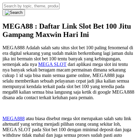
MEGA88 : Daftar Link Slot Bet 100 Jitu
Gampang Maxwin Hari Ini
MEGA888 Adalah salah satu situs slot bet 100 paling fenomenal di
era digital sekarang yang sudah makin berkembang lagi jaman dulu
jika ini bermain slot bet 100 tentu banyak yang kebingungan,
semenjak ada nya
MEGA SLOT
dari aplikasi mega slot ini tentu
nya banyak sekali beragam macam permainan dimana sekarang
cukup 1 id saja bisa main semua game online, MEGA888 juga
selalu memberikan sebuah pelayanan cepat jadi jika kalian semua
mempunyai kendala terkait pada slot bet 100 yang teredia pada
mega88 kalian semua bisa langusng saja ketik di google MEGA888
disana ada contact terkait keluhan para pemain.
MEGA888
atau biasa disebut mega slot merupakan salah satu link
altetnatif yang sering menjadi pilihan orang orang sekitar loh,
MEGA SLOT pada Slot bet 100 dengan minimal deposit dan juga
withdraw tidak mahal dan juga semua proses sudah pasti auto