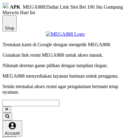
APK
MEGA888:Daftar Link Slot Bet 100 Jitu Gampang
Maxwin Hari Ini
Shop
Temukan kami di Google dengan mengetik MEGA888.
Gunakan link resmi MEGA888 untuk akses masuk.
Nikmati deretan game pilihan dengan tampilan ringan.
MEGA888 menyediakan layanan bantuan untuk pengguna.
Selalu memakai akses resmi agar pengalaman bermain tetap
nyaman.
Account