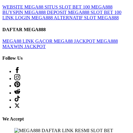
WEBSITE MEGA88
SITUS SLOT BET 100 MEGA888
BUYSPIN MEGA888
DEPOSIT MEGA888
SLOT BET 100
LINK LOGIN MEGA888
ALTERNATIF SLOT MEGA888
DAFTAR MEGA888
MEGA88 LINK GACOR
MEGA88 JACKPOT
MEGA888
MAXWIN JACKPOT
Follow Us
We Accept