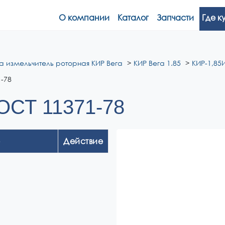
О компании
Каталог
Запчасти
Где к
а измельчитель роторная КИР Вега
КИР Вега 1.85
КИР-1,85И
-78
ОСТ 11371-78
Действие