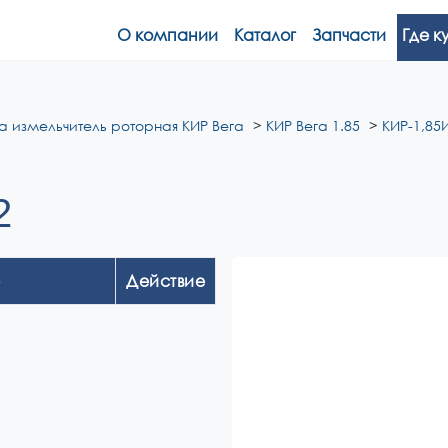
О компании
Каталог
Запчасти
Где к
а измельчитель роторная КИР Вега
КИР Вега 1.85
КИР-1,85И
2
Действие