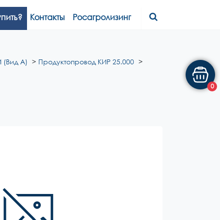
упить?
Контакты
Росагролизинг
 (Вид А)
Продуктопровод КИР 25.000
0