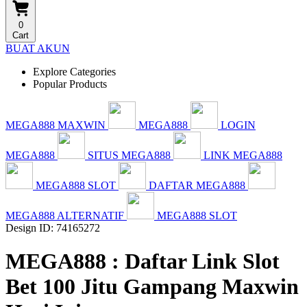
0
Cart
BUAT AKUN
Explore Categories
Popular Products
MEGA888 MAXWIN
MEGA888
LOGIN
MEGA888
SITUS MEGA888
LINK MEGA888
MEGA888 SLOT
DAFTAR MEGA888
MEGA888 ALTERNATIF
MEGA888 SLOT
Design ID: 74165272
MEGA888 : Daftar Link Slot
Bet 100 Jitu Gampang Maxwin