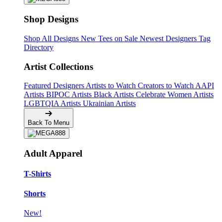
Shop Designs
Shop All Designs
New Tees on Sale
Newest Designers
Tag
Directory
Artist Collections
Featured Designers
Artists to Watch
Creators to Watch
AAPI
Artists
BIPOC Artists
Black Artists
Celebrate Women Artists
LGBTQIA Artists
Ukrainian Artists
Back To Menu
Adult Apparel
T-Shirts
Shorts
New!