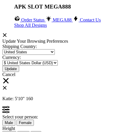
APK SLOT MEGA888
Order Status
MEGA88
Contact Us
Shop All Designs
Update Your Browsing Preferences
Shipping Country:
Currency:
Cancel
Katie:
5'10"
160
Select your person:
Male
Female
Height