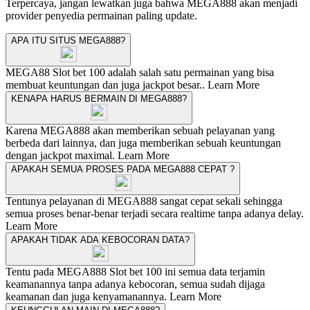
Terpercaya, jangan lewatkan juga bahwa MEGA888 akan menjadi
provider penyedia permainan paling update.
APA ITU SITUS MEGA888?
MEGA88 Slot bet 100 adalah salah satu permainan yang bisa
membuat keuntungan dan juga jackpot besar..
Learn More
KENAPA HARUS BERMAIN DI MEGA888?
Karena MEGA888 akan memberikan sebuah pelayanan yang
berbeda dari lainnya, dan juga memberikan sebuah keuntungan
dengan jackpot maximal.
Learn More
APAKAH SEMUA PROSES PADA MEGA888 CEPAT ?
Tentunya pelayanan di MEGA888 sangat cepat sekali sehingga
semua proses benar-benar terjadi secara realtime tanpa adanya delay.
Learn More
APAKAH TIDAK ADA KEBOCORAN DATA?
Tentu pada MEGA888 Slot bet 100 ini semua data terjamin
keamanannya tanpa adanya kebocoran, semua sudah dijaga
keamanan dan juga kenyamanannya.
Learn More