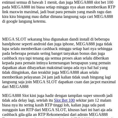
estimasi semua di bawah 1 menit, dan juga MEGA888 slot bet 100
pada MEGA888 ini biasa setiap minggu nya akan memberikan RTP
link maxwin maximal, jadi buat para pemain yang masih ragu dan
kira kira bingung mau daftar dimana langsung saja cari MEGA888
di google langung ketemu.
MEGA SLOT sekarang bisa digunakan dandi install di beberapa
handphone seperti android dan juga iphone, MEGA888 juga tidak
lupa selalu memberikan cashback minggu setiap hari nya sehingga
pada beberapa pemain sering banget tanyakan bonus dan juga
cashback nya tapi tenang aja semua proses akan selalu diberikan
kepada para pemain intinya kemenangan berapapun yang pemain
dapatkan akan dibayarkan maksimal tanpa ada nya hal hal yang
tidak diinginkan, dan terakhir juga MEGA888 akan selalu
memberikan pelayanan 24 jam jadi kalian tidak usah bingung lagi
langsung saja join MEGA SLOT dapatkan cuan dan jacpot maximal
dari MEGA888
MEGA888 Slot kini juga hadir dengan tampilan super smooth jadi
tidak ada delay lagi, setelah itu
Slot Bet 100
sekitar jam 12 malam
biasa nya itu sering kasih RTP tinggi loh, kalian juga uda pasti
nungguin kan RTP dari MEGA SLOT, khusus hari ini hari aja ada
cashback gila-gila an RTP Rekomendasi dari admin MEGA888