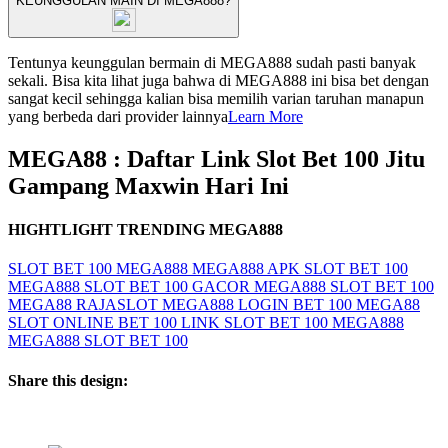
KEUNGGULAN MAIN DI MEGA888?
Tentunya keunggulan bermain di MEGA888 sudah pasti banyak
sekali. Bisa kita lihat juga bahwa di MEGA888 ini bisa bet dengan
sangat kecil sehingga kalian bisa memilih varian taruhan manapun
yang berbeda dari provider lainnya
Learn More
MEGA88 : Daftar Link Slot Bet 100 Jitu
Gampang Maxwin Hari Ini
HIGHTLIGHT TRENDING MEGA888
SLOT BET 100 MEGA888
MEGA888 APK SLOT BET 100
MEGA888 SLOT BET 100 GACOR
MEGA888 SLOT BET 100
MEGA88 RAJASLOT
MEGA888 LOGIN BET 100
MEGA88
SLOT ONLINE BET 100
LINK SLOT BET 100 MEGA888
MEGA888 SLOT BET 100
Share this design: