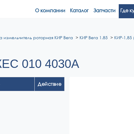
О компании
Каталог
Запчасти
Где к
а измельчитель роторная КИР Вега
КИР Вега 1.85
КИР-1,85 
КЕС 010 4030А
Действие