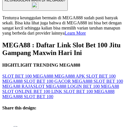
KEUNGGULAN MAIN DI MEGA888?
Tentunya keunggulan bermain di MEGA888 sudah pasti banyak
sekali. Bisa kita lihat juga bahwa di MEGA888 ini bisa bet dengan
sangat kecil sehingga kalian bisa memilih varian taruhan manapun
yang berbeda dari provider lainnya
Learn More
MEGA88 : Daftar Link Slot Bet 100 Jitu
Gampang Maxwin Hari Ini
HIGHTLIGHT TRENDING MEGA888
SLOT BET 100 MEGA888
MEGA888 APK SLOT BET 100
MEGA888 SLOT BET 100 GACOR
MEGA888 SLOT BET 100
MEGA88 RAJASLOT
MEGA888 LOGIN BET 100
MEGA88
SLOT ONLINE BET 100
LINK SLOT BET 100 MEGA888
MEGA888 SLOT BET 100
Share this design: