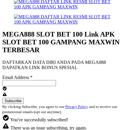
MEGA888 SLOT BET 100 Link APK
SLOT BET 100 GAMPANG MAXWIN
TERBESAR
DAFTARKAN DATA DIRI ANDA PADA MEGA888
DAPATKAN LINK BONUS SPESIAL
Email Address
*
By clicking Subscribe, you agree to our
Privacy Policy
and to receive our
promotional emails (opt out anytime).
You've successfully subscribed!
There was an issue subscribing, try again.