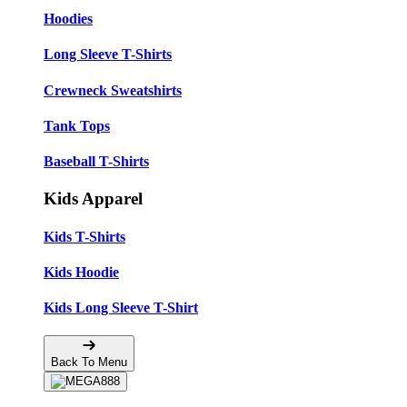
Hoodies
Long Sleeve T-Shirts
Crewneck Sweatshirts
Tank Tops
Baseball T-Shirts
Kids Apparel
Kids T-Shirts
Kids Hoodie
Kids Long Sleeve T-Shirt
Back To Menu