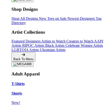
Shop Designs
Shop All Designs
New Tees on Sale
Newest Designers
Tag
Directory
Artist Collections
Featured Designers
Artists to Watch
Creators to Watch
AAPI
Artists
BIPOC Artists
Black Artists
Celebrate Women Artists
LGBTQIA Artists
Ukrainian Artists
Back To Menu
Adult Apparel
T-Shirts
Shorts
New!