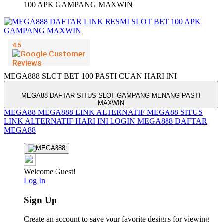
MEGA888 SLOT BET 100 PASTI CUAN HARI INI
MEGA88 DAFTAR SITUS SLOT GAMPANG MENANG PASTI
MAXWIN
MEGA88
MEGA888 LINK ALTERNATIF
MEGA88 SITUS
LINK ALTERNATIF HARI INI
LOGIN MEGA888
DAFTAR
MEGA88
Welcome Guest!
Log In
Sign Up
Create an account to save your favorite designs for viewing