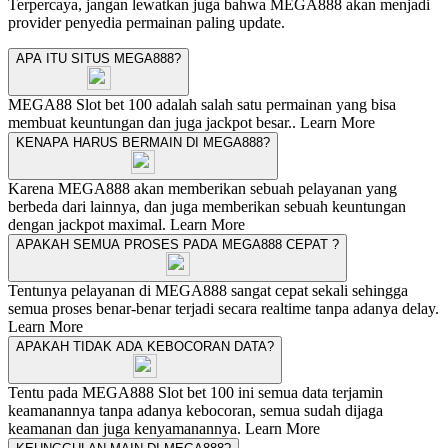
Terpercaya, jangan lewatkan juga bahwa MEGA888 akan menjadi
provider penyedia permainan paling update.
APA ITU SITUS MEGA888?
MEGA88 Slot bet 100 adalah salah satu permainan yang bisa
membuat keuntungan dan juga jackpot besar..
Learn More
KENAPA HARUS BERMAIN DI MEGA888?
Karena MEGA888 akan memberikan sebuah pelayanan yang
berbeda dari lainnya, dan juga memberikan sebuah keuntungan
dengan jackpot maximal.
Learn More
APAKAH SEMUA PROSES PADA MEGA888 CEPAT ?
Tentunya pelayanan di MEGA888 sangat cepat sekali sehingga
semua proses benar-benar terjadi secara realtime tanpa adanya delay.
Learn More
APAKAH TIDAK ADA KEBOCORAN DATA?
Tentu pada MEGA888 Slot bet 100 ini semua data terjamin
keamanannya tanpa adanya kebocoran, semua sudah dijaga
keamanan dan juga kenyamanannya.
Learn More