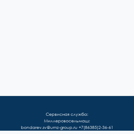
Сервисная служба:
Миллеровосельмаш:
bondarev.sv@umz-group.ru
+7(86385)2-36-61
Корммаш: