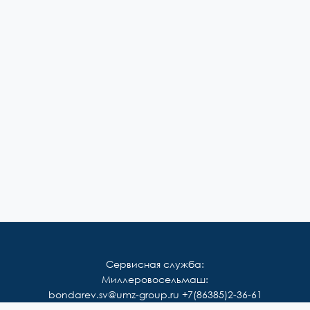
Сервисная служба:
Миллеровосельмаш:
bondarev.sv@umz-group.ru
+7(86385)2-36-61
Корммаш: