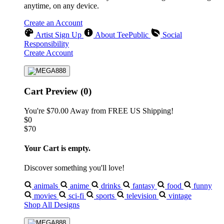
anytime, on any device.
Create an Account
Artist Sign Up
About TeePublic
Social
Responsibility
Create Account
Cart Preview (0)
You're
$70.00
Away from
FREE US Shipping!
$0
$70
Your Cart is empty.
Discover something you'll love!
animals
anime
drinks
fantasy
food
funny
movies
sci-fi
sports
television
vintage
Shop All Designs