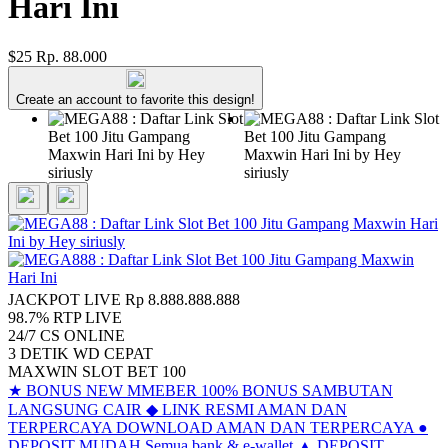
Hari Ini
$25
Rp. 88.000
Create an account to favorite this design!
JACKPOT LIVE
Rp 8.888.888.888
98.7%
RTP LIVE
24/7
CS ONLINE
3 DETIK
WD CEPAT
MAXWIN
SLOT BET 100
★
BONUS NEW MMEBER 100%
BONUS SAMBUTAN
LANGSUNG CAIR
◆
LINK RESMI AMAN DAN
TERPERCAYA
DOWNLOAD AMAN DAN TERPERCAYA
●
DEPOSIT MUDAH
Semua bank & e-wallet
▲
DEPOSIT