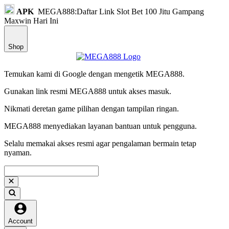
APK
MEGA888:Daftar Link Slot Bet 100 Jitu Gampang
Maxwin Hari Ini
Shop
Temukan kami di Google dengan mengetik MEGA888.
Gunakan link resmi MEGA888 untuk akses masuk.
Nikmati deretan game pilihan dengan tampilan ringan.
MEGA888 menyediakan layanan bantuan untuk pengguna.
Selalu memakai akses resmi agar pengalaman bermain tetap
nyaman.
Account