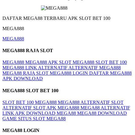
DAFTAR MEGA88 TERBARU APK SLOT BET 100
MEGA888
MEGA888
MEGA888 RAJA SLOT
MEGA888
MEGA888 APK SLOT
MEGA888 SLOT BET 100
MEGA888 LINK ALTERNATIF
ALTERNATIF MEGA888
MEGA88 RAJA SLOT
MEGA888 LOGIN DAFTAR
MEGA888
APK DOWNLOAD
MEGA888 SLOT BET 100
SLOT BET 100 MEGA888
MEGA888 ALTERNATIF SLOT
ALTERNATIF SLOT APK MEGA888
MEGA88 ALTERNATIF
LINK
APK DOWNLOAD MEGA88
MEGA88 DOWNLOAD
GAME
SITUS SLOT MEGA88
MEGA88 LOGIN