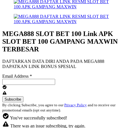
MEGA888 SLOT BET 100 Link APK
SLOT BET 100 GAMPANG MAXWIN
TERBESAR
DAFTARKAN DATA DIRI ANDA PADA MEGA888
DAPATKAN LINK BONUS SPESIAL
Email Address
*
By clicking Subscribe, you agree to our
Privacy Policy
and to receive our
promotional emails (opt out anytime).
You've successfully subscribed!
There was an issue subscribing, try again.