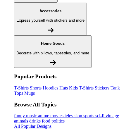
Accessories
Express yourself with stickers and more
Home Goods
Decorate with pillows, tapestries, and more
Popular Products
T-Shirts
Shorts
Hoodies
Hats
Kids T-Shirts
Stickers
Tank
Tops
Mugs
Browse All Topics
funny
music
anime
movies
television
sports
sci-fi
vintage
animals
drinks
food
politics
All Popular Designs