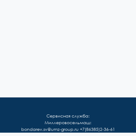
Сервисная служба:
Миллеровосельмаш:
bondarev.sv@umz-group.ru
+7(86385)2-36-61
Корммаш: