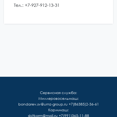
Тел.: +7-927-912-13-31
Сервисная служба:
Миллеровосельмаш:
bondarev.sv@umz-group.ru
+7(86385)2-36-61
Корммаш:
sbitkorm@mail.ru
+7(991)365-11-88