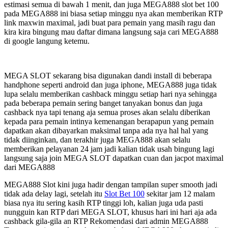
estimasi semua di bawah 1 menit, dan juga MEGA888 slot bet 100
pada MEGA888 ini biasa setiap minggu nya akan memberikan RTP
link maxwin maximal, jadi buat para pemain yang masih ragu dan
kira kira bingung mau daftar dimana langsung saja cari MEGA888
di google langung ketemu.
MEGA SLOT sekarang bisa digunakan dandi install di beberapa
handphone seperti android dan juga iphone, MEGA888 juga tidak
lupa selalu memberikan cashback minggu setiap hari nya sehingga
pada beberapa pemain sering banget tanyakan bonus dan juga
cashback nya tapi tenang aja semua proses akan selalu diberikan
kepada para pemain intinya kemenangan berapapun yang pemain
dapatkan akan dibayarkan maksimal tanpa ada nya hal hal yang
tidak diinginkan, dan terakhir juga MEGA888 akan selalu
memberikan pelayanan 24 jam jadi kalian tidak usah bingung lagi
langsung saja join MEGA SLOT dapatkan cuan dan jacpot maximal
dari MEGA888
MEGA888 Slot kini juga hadir dengan tampilan super smooth jadi
tidak ada delay lagi, setelah itu
Slot Bet 100
sekitar jam 12 malam
biasa nya itu sering kasih RTP tinggi loh, kalian juga uda pasti
nungguin kan RTP dari MEGA SLOT, khusus hari ini hari aja ada
cashback gila-gila an RTP Rekomendasi dari admin MEGA888