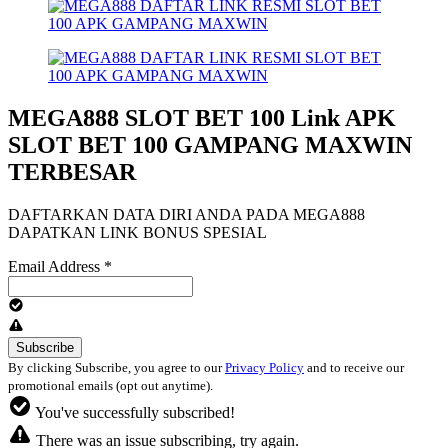
MEGA888 SLOT BET 100 Link APK
SLOT BET 100 GAMPANG MAXWIN
TERBESAR
DAFTARKAN DATA DIRI ANDA PADA MEGA888
DAPATKAN LINK BONUS SPESIAL
Email Address
*
By clicking Subscribe, you agree to our
Privacy Policy
and to receive our
promotional emails (opt out anytime).
You've successfully subscribed!
There was an issue subscribing, try again.