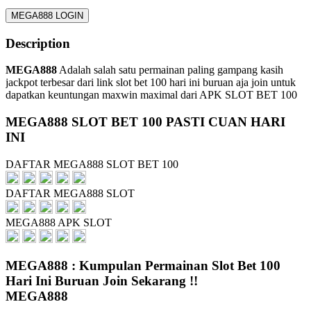
MEGA888 LOGIN
Description
MEGA888
Adalah salah satu permainan paling gampang kasih
jackpot terbesar dari link slot bet 100 hari ini buruan aja join untuk
dapatkan keuntungan maxwin maximal dari APK SLOT BET 100
MEGA888 SLOT BET 100 PASTI CUAN HARI
INI
DAFTAR MEGA888 SLOT BET 100
DAFTAR MEGA888 SLOT
MEGA888 APK SLOT
MEGA888 : Kumpulan Permainan Slot Bet 100
Hari Ini Buruan Join Sekarang !!
MEGA888