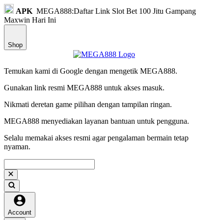
APK
MEGA888:Daftar Link Slot Bet 100 Jitu Gampang
Maxwin Hari Ini
Shop
Temukan kami di Google dengan mengetik MEGA888.
Gunakan link resmi MEGA888 untuk akses masuk.
Nikmati deretan game pilihan dengan tampilan ringan.
MEGA888 menyediakan layanan bantuan untuk pengguna.
Selalu memakai akses resmi agar pengalaman bermain tetap
nyaman.
Account