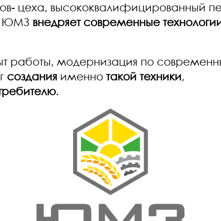
одов- цеха, высококвалифицированный п
ПГ ЮМЗ
внедряет современные технологи
ыт работы, модернизация по современн
ог
создания
именно
такой техники
,
требителю
.