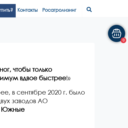
упить?
Контакты
Росагролизинг
0
ог, чтобы только
инимум вдвое быстрее
!»
е, в сентябре 2020 г. было
вух заводов АО
у
Южные