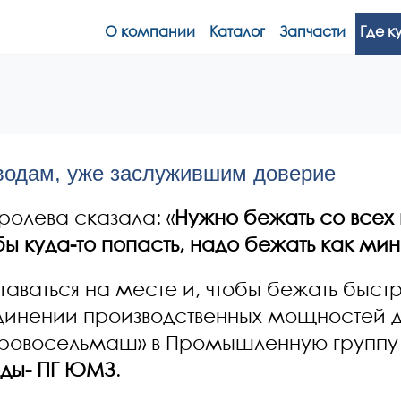
О компании
Каталог
Запчасти
Где к
аводам, уже заслужившим доверие
ролева сказала: «
Нужно бежать со всех н
обы куда-то попасть, надо бежать как м
аваться на месте и, чтобы бежать быстре
динении производственных мощностей д
ровосельмаш» в Промышленную групп
ды- ПГ ЮМЗ
.