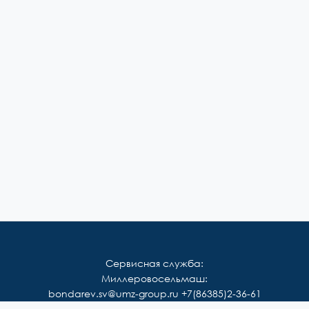
Сервисная служба:
Миллеровосельмаш:
bondarev.sv@umz-group.ru
+7(86385)2-36-61
Корммаш: