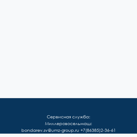
Сервисная служба:
Миллеровосельмаш:
bondarev.sv@umz-group.ru
+7(86385)2-36-61
Корммаш: