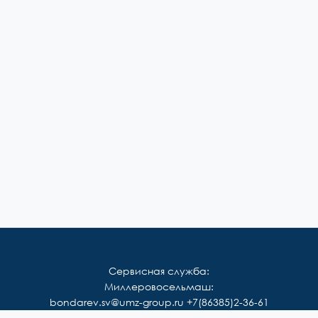
Сервисная служба:
Миллеровосельмаш:
bondarev.sv@umz-group.ru
+7(86385)2-36-61
Корммаш: