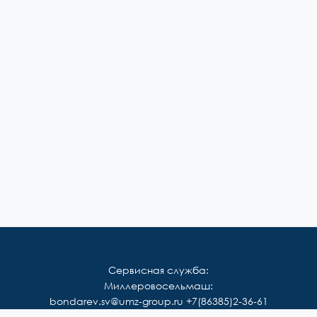
Сервисная служба:
Миллеровосельмаш:
bondarev.sv@umz-group.ru
+7(86385)2-36-61
Корммаш: