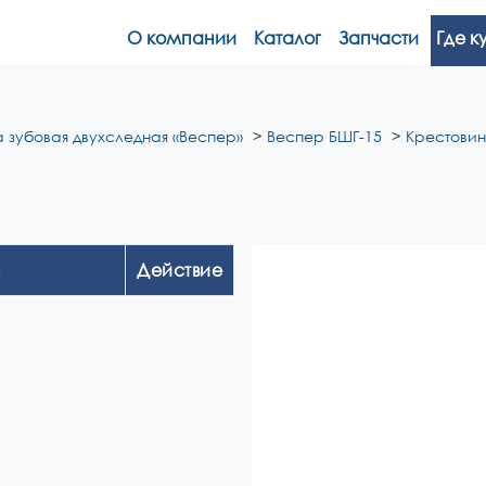
О компании
Каталог
Запчасти
Где к
 зубовая двухследная «Веспер»
Веспер БШГ-15
Крестовин
Действие