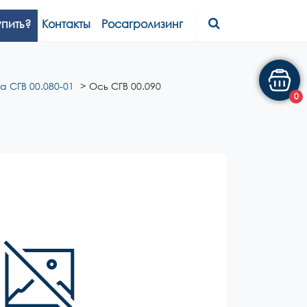
упить?
Контакты
Росагролизинг
а СГВ 00.080-01
Ось СГВ 00.090
0