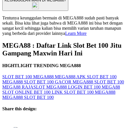
KEUNGGULAN MAIN DI MEGA888?
Tentunya keunggulan bermain di MEGA888 sudah pasti banyak
sekali. Bisa kita lihat juga bahwa di MEGA888 ini bisa bet dengan
sangat kecil sehingga kalian bisa memilih varian taruhan manapun
yang berbeda dari provider lainnya
Learn More
MEGA88 : Daftar Link Slot Bet 100 Jitu
Gampang Maxwin Hari Ini
HIGHTLIGHT TRENDING MEGA888
SLOT BET 100 MEGA888
MEGA888 APK SLOT BET 100
MEGA888 SLOT BET 100 GACOR
MEGA888 SLOT BET 100
MEGA88 RAJASLOT
MEGA888 LOGIN BET 100
MEGA88
SLOT ONLINE BET 100
LINK SLOT BET 100 MEGA888
MEGA888 SLOT BET 100
Share this design: