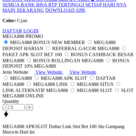
SEMUA BANK BISA
RTP TERTINGGI SETIAP HARI NYA
MAIN SEKARANG
DOWNLOAD APK
Color:
Cyan
DAFTAR
LOGIN
MEGA888 PROMO
MEGA888 BONUS NEW MEMBER
MEGA888
DEPOSIT HARIAN
REFERRAL GACOR MEGA888
PAKET APK SLOT BET 100
BONUS CASHBACK BESAR
MEGA888
BONUS ROLLINGAN MEGA888
BONUS
DEPOSIT 10% MEGA888
Jenis Website
View Website
View Website
MEGA888
MEGA888 APK SLOT
DAFTAR
MEGA888
MEGA888 LINK
MEGA888 SITUS
LINK ALTERNATIF MEGA888
MEGA888 SLOT
SLOT
MEGA888 ONLINE
Quantity
-
+
MEGA888
APKSLOT
Daftar Link Slot Bet 100 Jitu Gampang
Maxwin Hari Ini