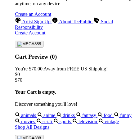
anytime, on any device.
Create an Account
Artist Sign Up
About TeePublic
Social
Responsibility
Create Account
Cart Preview (0)
You're
$70.00
Away from
FREE US Shipping!
$0
$70
Your Cart is empty.
Discover something you'll love!
animals
anime
drinks
fantasy
food
funny
movies
sci-fi
sports
television
vintage
Shop All Designs