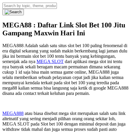
MEGA88 : Daftar Link Slot Bet 100 Jitu
Gampang Maxwin Hari Ini
MEGA888 Adalah salah satu situs slot bet 100 paling fenomenal di
era digital sekarang yang sudah makin berkembang lagi jaman dulu
jika ini bermain slot bet 100 tentu banyak yang kebingungan,
semenjak ada nya
MEGA SLOT
dari aplikasi mega slot ini tentu
nya banyak sekali beragam macam permainan dimana sekarang
cukup 1 id saja bisa main semua game online, MEGA888 juga
selalu memberikan sebuah pelayanan cepat jadi jika kalian semua
mempunyai kendala terkait pada slot bet 100 yang teredia pada
mega88 kalian semua bisa langusng saja ketik di google MEGA888
disana ada contact terkait keluhan para pemain.
MEGA888
atau biasa disebut mega slot merupakan salah satu link
altetnatif yang sering menjadi pilihan orang orang sekitar loh,
MEGA SLOT pada Slot bet 100 dengan minimal deposit dan juga
withdraw tidak mahal dan juga semua proses sudah pasti auto