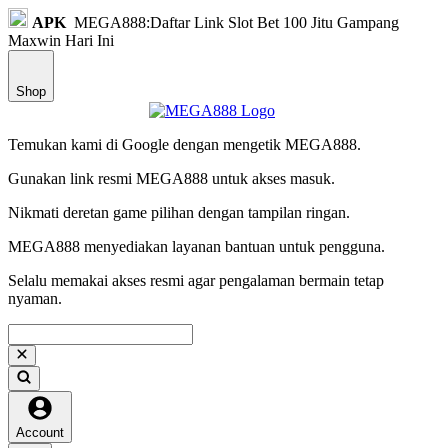
APK
MEGA888:Daftar Link Slot Bet 100 Jitu Gampang
Maxwin Hari Ini
Shop
Temukan kami di Google dengan mengetik MEGA888.
Gunakan link resmi MEGA888 untuk akses masuk.
Nikmati deretan game pilihan dengan tampilan ringan.
MEGA888 menyediakan layanan bantuan untuk pengguna.
Selalu memakai akses resmi agar pengalaman bermain tetap
nyaman.
Account