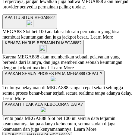
Terpercaya, jangan lewatkan juga bahwa MEGA888 akan menjadi
provider penyedia permainan paling update.
APA ITU SITUS MEGA888?
MEGA88 Slot bet 100 adalah salah satu permainan yang bisa
membuat keuntungan dan juga jackpot besar..
Learn More
KENAPA HARUS BERMAIN DI MEGA888?
Karena MEGA888 akan memberikan sebuah pelayanan yang
berbeda dari lainnya, dan juga memberikan sebuah keuntungan
dengan jackpot maximal.
Learn More
APAKAH SEMUA PROSES PADA MEGA888 CEPAT ?
Tentunya pelayanan di MEGA888 sangat cepat sekali sehingga
semua proses benar-benar terjadi secara realtime tanpa adanya delay.
Learn More
APAKAH TIDAK ADA KEBOCORAN DATA?
Tentu pada MEGA888 Slot bet 100 ini semua data terjamin
keamanannya tanpa adanya kebocoran, semua sudah dijaga
keamanan dan juga kenyamanannya.
Learn More