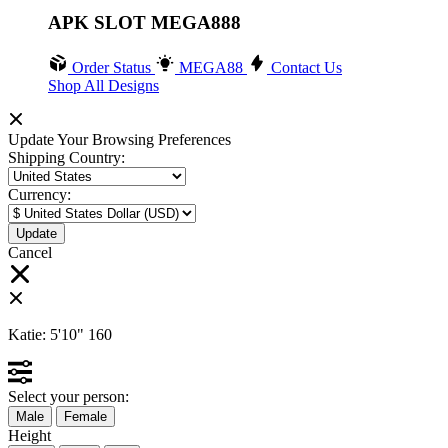
APK SLOT MEGA888
Order Status
MEGA88
Contact Us
Shop All Designs
Update Your Browsing Preferences
Shipping Country:
Currency:
Cancel
Katie:
5'10"
160
Select your person:
Male
Female
Height