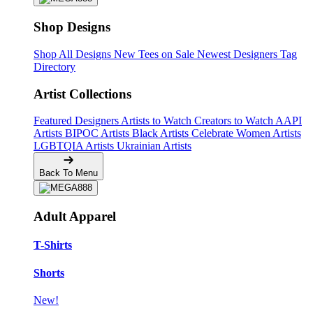
Shop Designs
Shop All Designs
New Tees on Sale
Newest Designers
Tag
Directory
Artist Collections
Featured Designers
Artists to Watch
Creators to Watch
AAPI
Artists
BIPOC Artists
Black Artists
Celebrate Women Artists
LGBTQIA Artists
Ukrainian Artists
Back To Menu
Adult Apparel
T-Shirts
Shorts
New!