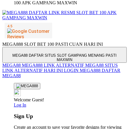
MEGA888 SLOT BET 100 PASTI CUAN HARI INI
MEGA88 DAFTAR SITUS SLOT GAMPANG MENANG PASTI
MAXWIN
MEGA88
MEGA888 LINK ALTERNATIF
MEGA88 SITUS
LINK ALTERNATIF HARI INI
LOGIN MEGA888
DAFTAR
MEGA88
Welcome Guest!
Log In
Sign Up
Create an account to save your favorite designs for viewing