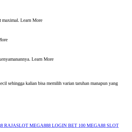
t maximal.
Learn More
More
 kenyamanannya.
Learn More
cil sehingga kalian bisa memilih varian taruhan manapun yang
8 RAJASLOT
MEGA888 LOGIN BET 100
MEGA88 SLOT