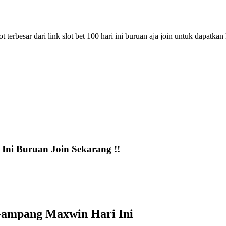
ot terbesar dari link slot bet 100 hari ini buruan aja join untuk da
ni Buruan Join Sekarang !!
 Gampang Maxwin Hari Ini