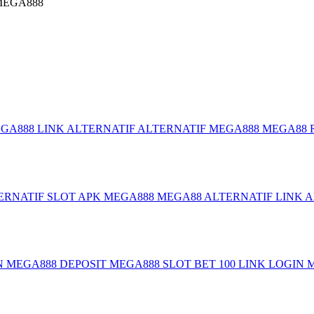
GA888 LINK ALTERNATIF
ALTERNATIF MEGA888
MEGA88 
ERNATIF SLOT APK MEGA888
MEGA88 ALTERNATIF LINK
A
N MEGA888
DEPOSIT MEGA888
SLOT BET 100 LINK LOGIN