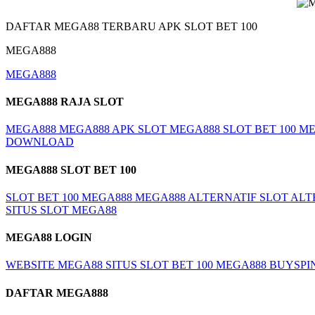
DAFTAR MEGA88 TERBARU APK SLOT BET 100
MEGA888
MEGA888
MEGA888 RAJA SLOT
MEGA888
MEGA888 APK SLOT
MEGA888 SLOT BET 100
ME
DOWNLOAD
MEGA888 SLOT BET 100
SLOT BET 100 MEGA888
MEGA888 ALTERNATIF SLOT
ALT
SITUS SLOT MEGA88
MEGA88 LOGIN
WEBSITE MEGA88
SITUS SLOT BET 100 MEGA888
BUYSPI
DAFTAR MEGA888