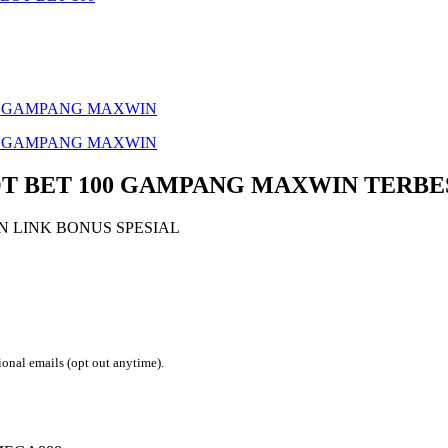
LOT BET 100 GAMPANG MAXWIN TERB
 LINK BONUS SPESIAL
onal emails (opt out anytime).