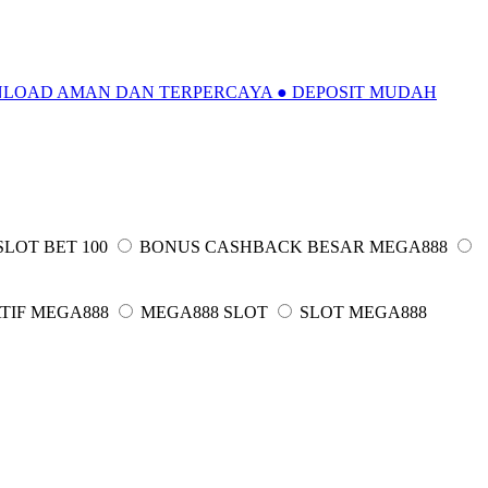
LOAD AMAN DAN TERPERCAYA
●
DEPOSIT MUDAH
SLOT BET 100
BONUS CASHBACK BESAR MEGA888
TIF MEGA888
MEGA888 SLOT
SLOT MEGA888