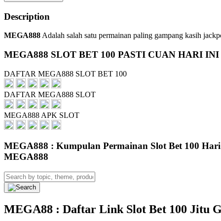
Description
MEGA888
Adalah salah satu permainan paling gampang kasih jackp
MEGA888 SLOT BET 100 PASTI CUAN HARI INI
DAFTAR MEGA888 SLOT BET 100
DAFTAR MEGA888 SLOT
MEGA888 APK SLOT
MEGA888 : Kumpulan Permainan Slot Bet 100 Hari I
MEGA888
MEGA88 : Daftar Link Slot Bet 100 Jitu