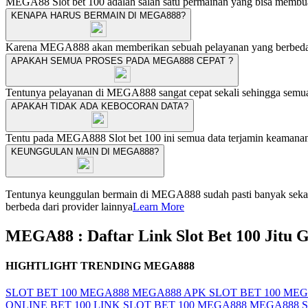
MEGA88 Slot bet 100 adalah salah satu permainan yang bisa membuat
KENAPA HARUS BERMAIN DI MEGA888?
Karena MEGA888 akan memberikan sebuah pelayanan yang berbeda d
APAKAH SEMUA PROSES PADA MEGA888 CEPAT ?
Tentunya pelayanan di MEGA888 sangat cepat sekali sehingga semua p
APAKAH TIDAK ADA KEBOCORAN DATA?
Tentu pada MEGA888 Slot bet 100 ini semua data terjamin keamana
KEUNGGULAN MAIN DI MEGA888?
Tentunya keunggulan bermain di MEGA888 sudah pasti banyak sekali.
berbeda dari provider lainnya
Learn More
MEGA88 : Daftar Link Slot Bet 100 Jitu
HIGHTLIGHT TRENDING MEGA888
SLOT BET 100 MEGA888
MEGA888 APK SLOT BET 100
MEG
ONLINE BET 100
LINK SLOT BET 100 MEGA888
MEGA888 S