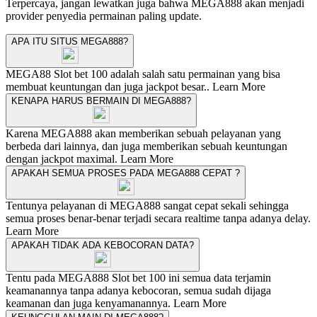
Terpercaya, jangan lewatkan juga bahwa MEGA888 akan menjadi
provider penyedia permainan paling update.
APA ITU SITUS MEGA888?
MEGA88 Slot bet 100 adalah salah satu permainan yang bisa
membuat keuntungan dan juga jackpot besar..
Learn More
KENAPA HARUS BERMAIN DI MEGA888?
Karena MEGA888 akan memberikan sebuah pelayanan yang
berbeda dari lainnya, dan juga memberikan sebuah keuntungan
dengan jackpot maximal.
Learn More
APAKAH SEMUA PROSES PADA MEGA888 CEPAT ?
Tentunya pelayanan di MEGA888 sangat cepat sekali sehingga
semua proses benar-benar terjadi secara realtime tanpa adanya delay.
Learn More
APAKAH TIDAK ADA KEBOCORAN DATA?
Tentu pada MEGA888 Slot bet 100 ini semua data terjamin
keamanannya tanpa adanya kebocoran, semua sudah dijaga
keamanan dan juga kenyamanannya.
Learn More