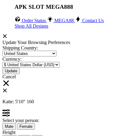
APK SLOT MEGA888
Order Status
MEGA88
Contact Us
Shop All Designs
Update Your Browsing Preferences
Shipping Country:
Currency:
Cancel
Katie:
5'10"
160
Select your person:
Male
Female
Height