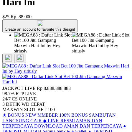
Hari Ini
$25
Rp. 88.000
Create an account to favorite this design!
JACKPOT LIVE
Rp 8.888.888.888
98.7%
RTP LIVE
24/7
CS ONLINE
3 DETIK
WD CEPAT
MAXWIN
SLOT BET 100
★
BONUS NEW MMEBER 100%
BONUS SAMBUTAN
LANGSUNG CAIR
◆
LINK RESMI AMAN DAN
TERPERCAYA
DOWNLOAD AMAN DAN TERPERCAYA
●
DEPOSIT MUDAH
Semua bank & e-wallet
▲
DEPOSIT