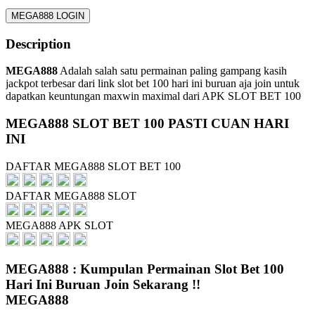
MEGA888 LOGIN
Description
MEGA888
Adalah salah satu permainan paling gampang kasih
jackpot terbesar dari link slot bet 100 hari ini buruan aja join untuk
dapatkan keuntungan maxwin maximal dari APK SLOT BET 100
MEGA888 SLOT BET 100 PASTI CUAN HARI
INI
DAFTAR MEGA888 SLOT BET 100
DAFTAR MEGA888 SLOT
MEGA888 APK SLOT
MEGA888 : Kumpulan Permainan Slot Bet 100
Hari Ini Buruan Join Sekarang !!
MEGA888