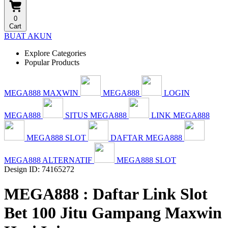
0
Cart
BUAT AKUN
Explore Categories
Popular Products
MEGA888 MAXWIN
MEGA888
LOGIN
MEGA888
SITUS MEGA888
LINK MEGA888
MEGA888 SLOT
DAFTAR MEGA888
MEGA888 ALTERNATIF
MEGA888 SLOT
Design ID: 74165272
MEGA888 : Daftar Link Slot
Bet 100 Jitu Gampang Maxwin