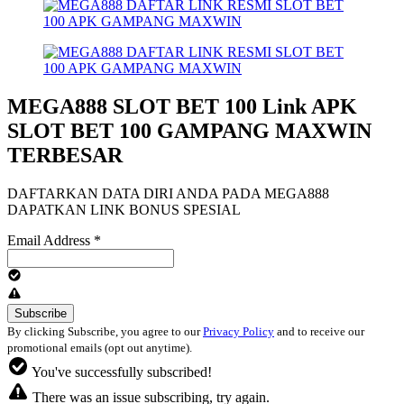
MEGA888 SLOT BET 100 Link APK
SLOT BET 100 GAMPANG MAXWIN
TERBESAR
DAFTARKAN DATA DIRI ANDA PADA MEGA888
DAPATKAN LINK BONUS SPESIAL
Email Address
*
By clicking Subscribe, you agree to our
Privacy Policy
and to receive our
promotional emails (opt out anytime).
You've successfully subscribed!
There was an issue subscribing, try again.