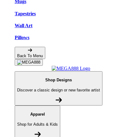
Mugs
Tapestries
Wall Art
Pillows
Back To Menu
Shop Designs
Discover a classic design or new favorite artist
Apparel
Shop for Adults & Kids