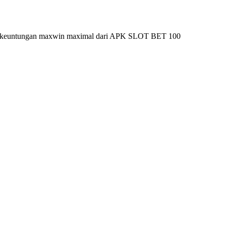
patkan keuntungan maxwin maximal dari APK SLOT BET 100