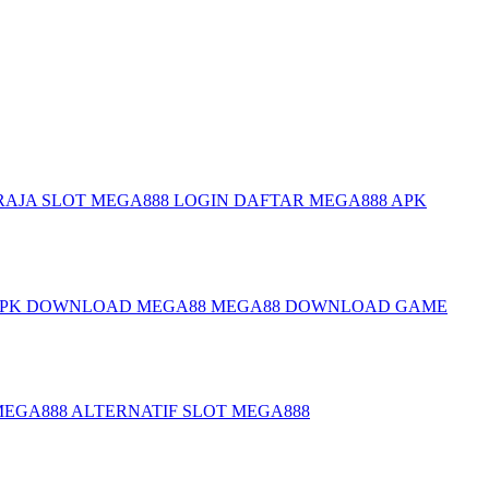
RAJA SLOT
MEGA888 LOGIN DAFTAR
MEGA888 APK
PK DOWNLOAD MEGA88
MEGA88 DOWNLOAD GAME
 MEGA888
ALTERNATIF SLOT MEGA888