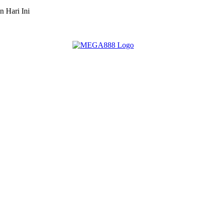
 Hari Ini