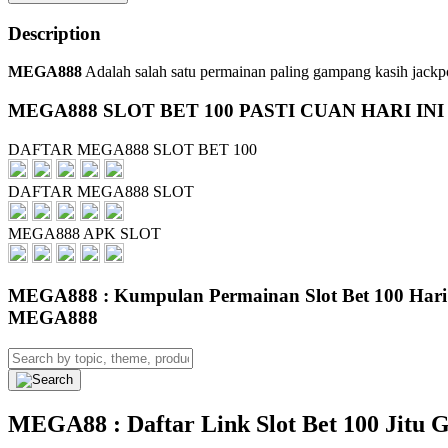
Description
MEGA888
Adalah salah satu permainan paling gampang kasih jackp
MEGA888 SLOT BET 100 PASTI CUAN HARI INI
DAFTAR MEGA888 SLOT BET 100
DAFTAR MEGA888 SLOT
MEGA888 APK SLOT
MEGA888 : Kumpulan Permainan Slot Bet 100 Hari I
MEGA888
MEGA88 : Daftar Link Slot Bet 100 Jitu