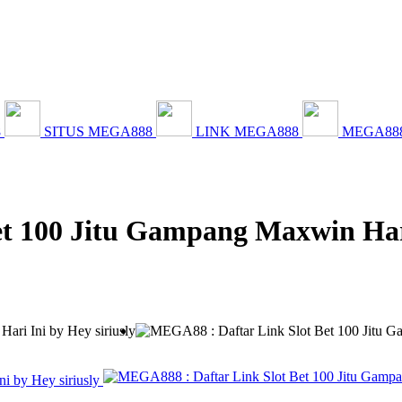
8
SITUS MEGA888
LINK MEGA888
MEGA88
t 100 Jitu Gampang Maxwin Har