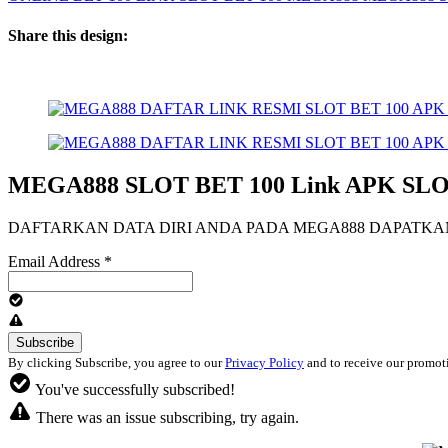
Share this design:
MEGA888 SLOT BET 100 Link APK S
DAFTARKAN DATA DIRI ANDA PADA MEGA888 DAPATKAN
Email Address
*
By clicking Subscribe, you agree to our
Privacy Policy
and to receive our promoti
You've successfully subscribed!
There was an issue subscribing, try again.