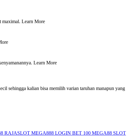
t maximal.
Learn More
More
 kenyamanannya.
Learn More
cil sehingga kalian bisa memilih varian taruhan manapun yang
8 RAJASLOT
MEGA888 LOGIN BET 100
MEGA88 SLOT