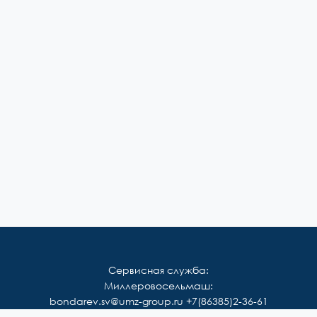
Сервисная служба:
Миллеровосельмаш:
bondarev.sv@umz-group.ru
+7(86385)2-36-61
Корммаш: