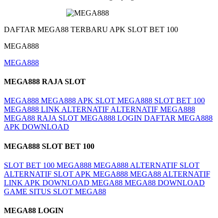
DAFTAR MEGA88 TERBARU APK SLOT BET 100
MEGA888
MEGA888
MEGA888 RAJA SLOT
MEGA888
MEGA888 APK SLOT
MEGA888 SLOT BET 100
MEGA888 LINK ALTERNATIF
ALTERNATIF MEGA888
MEGA88 RAJA SLOT
MEGA888 LOGIN DAFTAR
MEGA888
APK DOWNLOAD
MEGA888 SLOT BET 100
SLOT BET 100 MEGA888
MEGA888 ALTERNATIF SLOT
ALTERNATIF SLOT APK MEGA888
MEGA88 ALTERNATIF
LINK
APK DOWNLOAD MEGA88
MEGA88 DOWNLOAD
GAME
SITUS SLOT MEGA88
MEGA88 LOGIN