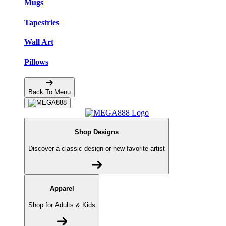
Mugs
Tapestries
Wall Art
Pillows
Back To Menu
Shop Designs
Discover a classic design or new favorite artist
Apparel
Shop for Adults & Kids