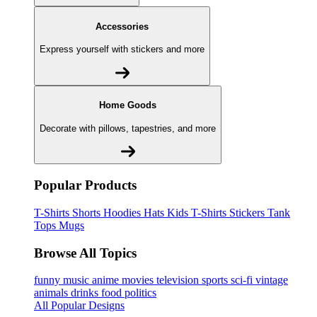
Accessories
Express yourself with stickers and more
Home Goods
Decorate with pillows, tapestries, and more
Popular Products
T-Shirts
Shorts
Hoodies
Hats
Kids T-Shirts
Stickers
Tank
Tops
Mugs
Browse All Topics
funny
music
anime
movies
television
sports
sci-fi
vintage
animals
drinks
food
politics
All Popular Designs