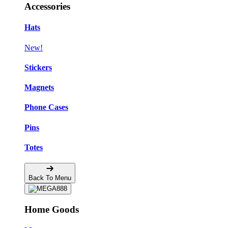
Accessories
Hats
New!
Stickers
Magnets
Phone Cases
Pins
Totes
Back To Menu
Home Goods