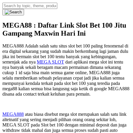
MEGA88 : Daftar Link Slot Bet 100 Jitu
Gampang Maxwin Hari Ini
MEGA888 Adalah salah satu situs slot bet 100 paling fenomenal di
era digital sekarang yang sudah makin berkembang lagi jaman dulu
jika ini bermain slot bet 100 tentu banyak yang kebingungan,
semenjak ada nya
MEGA SLOT
dari aplikasi mega slot ini tentu
nya banyak sekali beragam macam permainan dimana sekarang
cukup 1 id saja bisa main semua game online, MEGA888 juga
selalu memberikan sebuah pelayanan cepat jadi jika kalian semua
mempunyai kendala terkait pada slot bet 100 yang teredia pada
mega88 kalian semua bisa langusng saja ketik di google MEGA888
disana ada contact terkait keluhan para pemain.
MEGA888
atau biasa disebut mega slot merupakan salah satu link
altetnatif yang sering menjadi pilihan orang orang sekitar loh,
MEGA SLOT pada Slot bet 100 dengan minimal deposit dan juga
withdraw tidak mahal dan juga semua proses sudah pasti auto