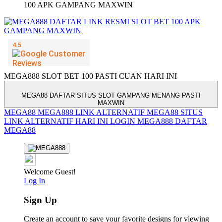
MEGA888 SLOT BET 100 PASTI CUAN HARI INI
MEGA88 DAFTAR SITUS SLOT GAMPANG MENANG PASTI
MAXWIN
MEGA88
MEGA888 LINK ALTERNATIF
MEGA88 SITUS
LINK ALTERNATIF HARI INI
LOGIN MEGA888
DAFTAR
MEGA88
Welcome Guest!
Log In
Sign Up
Create an account to save your favorite designs for viewing