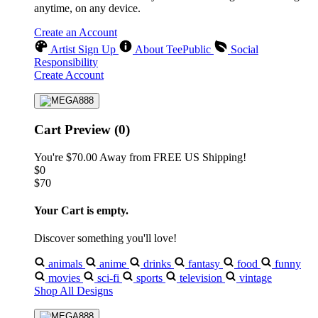
anytime, on any device.
Create an Account
Artist Sign Up
About TeePublic
Social
Responsibility
Create Account
Cart Preview (0)
You're
$70.00
Away from
FREE US Shipping!
$0
$70
Your Cart is empty.
Discover something you'll love!
animals
anime
drinks
fantasy
food
funny
movies
sci-fi
sports
television
vintage
Shop All Designs