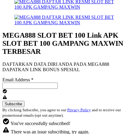
MEGA888 SLOT BET 100 Link APK
SLOT BET 100 GAMPANG MAXWIN
TERBESAR
DAFTARKAN DATA DIRI ANDA PADA MEGA888
DAPATKAN LINK BONUS SPESIAL
Email Address
*
By clicking Subscribe, you agree to our
Privacy Policy
and to receive our
promotional emails (opt out anytime).
You've successfully subscribed!
There was an issue subscribing, try again.