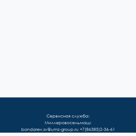
Сервисная служба:
Миллеровосельмаш:
bondarev.sv@umz-group.ru
+7(86385)2-36-61
Корммаш: