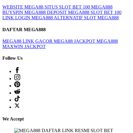
WEBSITE MEGA88
SITUS SLOT BET 100 MEGA888
BUYSPIN MEGA888
DEPOSIT MEGA888
SLOT BET 100
LINK LOGIN MEGA888
ALTERNATIF SLOT MEGA888
DAFTAR MEGA888
MEGA88 LINK GACOR
MEGA88 JACKPOT
MEGA888
MAXWIN JACKPOT
Follow Us
We Accept