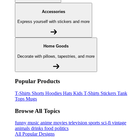
Accessories
Express yourself with stickers and more
Home Goods
Decorate with pillows, tapestries, and more
Popular Products
T-Shirts
Shorts
Hoodies
Hats
Kids T-Shirts
Stickers
Tank
Tops
Mugs
Browse All Topics
funny
music
anime
movies
television
sports
sci-fi
vintage
animals
drinks
food
politics
All Popular Designs