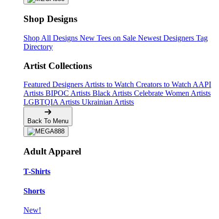
Shop Designs
Shop All Designs
New Tees on Sale
Newest Designers
Tag
Directory
Artist Collections
Featured Designers
Artists to Watch
Creators to Watch
AAPI
Artists
BIPOC Artists
Black Artists
Celebrate Women Artists
LGBTQIA Artists
Ukrainian Artists
Back To Menu
Adult Apparel
T-Shirts
Shorts
New!