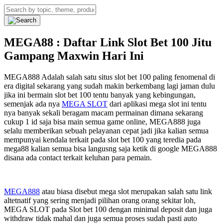
MEGA88 : Daftar Link Slot Bet 100 Jitu
Gampang Maxwin Hari Ini
MEGA888 Adalah salah satu situs slot bet 100 paling fenomenal di
era digital sekarang yang sudah makin berkembang lagi jaman dulu
jika ini bermain slot bet 100 tentu banyak yang kebingungan,
semenjak ada nya
MEGA SLOT
dari aplikasi mega slot ini tentu
nya banyak sekali beragam macam permainan dimana sekarang
cukup 1 id saja bisa main semua game online, MEGA888 juga
selalu memberikan sebuah pelayanan cepat jadi jika kalian semua
mempunyai kendala terkait pada slot bet 100 yang teredia pada
mega88 kalian semua bisa langusng saja ketik di google MEGA888
disana ada contact terkait keluhan para pemain.
MEGA888
atau biasa disebut mega slot merupakan salah satu link
altetnatif yang sering menjadi pilihan orang orang sekitar loh,
MEGA SLOT pada Slot bet 100 dengan minimal deposit dan juga
withdraw tidak mahal dan juga semua proses sudah pasti auto