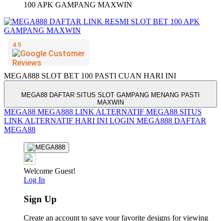
MEGA888 SLOT BET 100 PASTI CUAN HARI INI
MEGA88 DAFTAR SITUS SLOT GAMPANG MENANG PASTI
MAXWIN
MEGA88
MEGA888 LINK ALTERNATIF
MEGA88 SITUS
LINK ALTERNATIF HARI INI
LOGIN MEGA888
DAFTAR
MEGA88
Welcome Guest!
Log In
Sign Up
Create an account to save your favorite designs for viewing