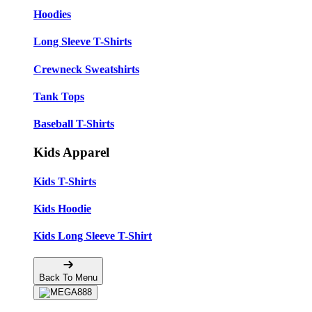
Hoodies
Long Sleeve T-Shirts
Crewneck Sweatshirts
Tank Tops
Baseball T-Shirts
Kids Apparel
Kids T-Shirts
Kids Hoodie
Kids Long Sleeve T-Shirt
Back To Menu