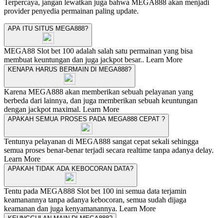
Terpercaya, jangan lewatkan juga bahwa MEGA888 akan menjadi
provider penyedia permainan paling update.
APA ITU SITUS MEGA888?
MEGA88 Slot bet 100 adalah salah satu permainan yang bisa
membuat keuntungan dan juga jackpot besar..
Learn More
KENAPA HARUS BERMAIN DI MEGA888?
Karena MEGA888 akan memberikan sebuah pelayanan yang
berbeda dari lainnya, dan juga memberikan sebuah keuntungan
dengan jackpot maximal.
Learn More
APAKAH SEMUA PROSES PADA MEGA888 CEPAT ?
Tentunya pelayanan di MEGA888 sangat cepat sekali sehingga
semua proses benar-benar terjadi secara realtime tanpa adanya delay.
Learn More
APAKAH TIDAK ADA KEBOCORAN DATA?
Tentu pada MEGA888 Slot bet 100 ini semua data terjamin
keamanannya tanpa adanya kebocoran, semua sudah dijaga
keamanan dan juga kenyamanannya.
Learn More