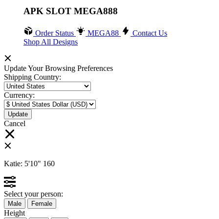
APK SLOT MEGA888
Order Status
MEGA88
Contact Us
Shop All Designs
Update Your Browsing Preferences
Shipping Country:
Currency:
Cancel
Katie:
5'10"
160
Select your person:
Male
Female
Height