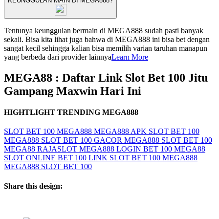
KEUNGGULAN MAIN DI MEGA888?
Tentunya keunggulan bermain di MEGA888 sudah pasti banyak
sekali. Bisa kita lihat juga bahwa di MEGA888 ini bisa bet dengan
sangat kecil sehingga kalian bisa memilih varian taruhan manapun
yang berbeda dari provider lainnya
Learn More
MEGA88 : Daftar Link Slot Bet 100 Jitu
Gampang Maxwin Hari Ini
HIGHTLIGHT TRENDING MEGA888
SLOT BET 100 MEGA888
MEGA888 APK SLOT BET 100
MEGA888 SLOT BET 100 GACOR
MEGA888 SLOT BET 100
MEGA88 RAJASLOT
MEGA888 LOGIN BET 100
MEGA88
SLOT ONLINE BET 100
LINK SLOT BET 100 MEGA888
MEGA888 SLOT BET 100
Share this design: