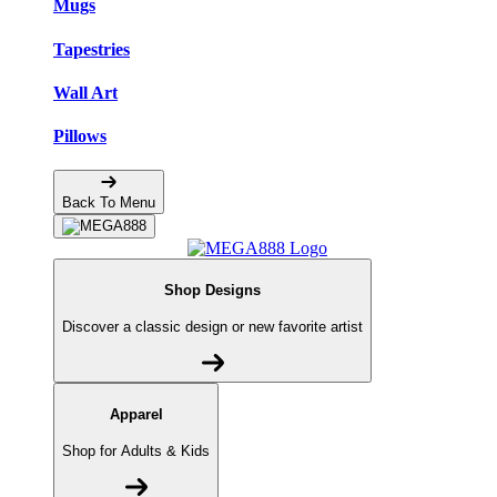
Mugs
Tapestries
Wall Art
Pillows
Back To Menu
Shop Designs
Discover a classic design or new favorite artist
Apparel
Shop for Adults & Kids