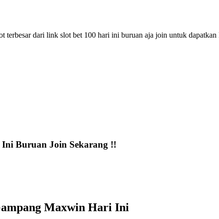
ot terbesar dari link slot bet 100 hari ini buruan aja join untuk da
ni Buruan Join Sekarang !!
 Gampang Maxwin Hari Ini