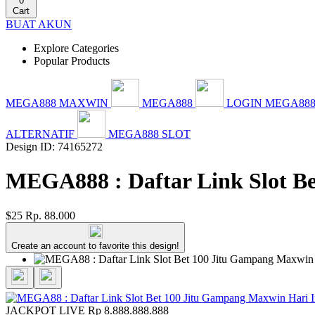
0
Cart
BUAT AKUN
Explore Categories
Popular Products
MEGA888 MAXWIN
MEGA888
LOGIN MEGA88
ALTERNATIF
MEGA888 SLOT
Design ID: 74165272
MEGA888 : Daftar Link Slot Be
$25
Rp. 88.000
Create an account to favorite this design!
JACKPOT LIVE
Rp 8.888.888.888