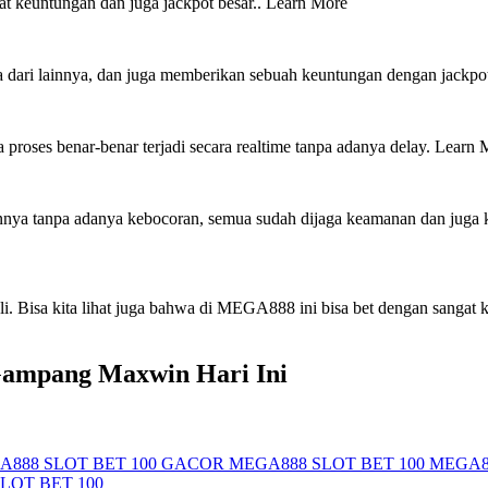
 keuntungan dan juga jackpot besar..
Learn More
ari lainnya, dan juga memberikan sebuah keuntungan dengan jackpo
roses benar-benar terjadi secara realtime tanpa adanya delay.
Learn 
nnya tanpa adanya kebocoran, semua sudah dijaga keamanan dan juga
 Bisa kita lihat juga bahwa di MEGA888 ini bisa bet dengan sangat ke
 Gampang Maxwin Hari Ini
A888 SLOT BET 100 GACOR
MEGA888 SLOT BET 100
MEGA8
LOT BET 100