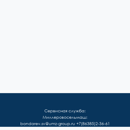
Сервисная служба:
Миллеровосельмаш:
bondarev.sv@umz-group.ru
+7(86385)2-36-61
Корммаш: