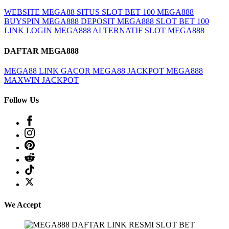
WEBSITE MEGA88
SITUS SLOT BET 100 MEGA888
BUYSPIN MEGA888
DEPOSIT MEGA888
SLOT BET 100
LINK LOGIN MEGA888
ALTERNATIF SLOT MEGA888
DAFTAR MEGA888
MEGA88 LINK GACOR
MEGA88 JACKPOT
MEGA888
MAXWIN JACKPOT
Follow Us
We Accept