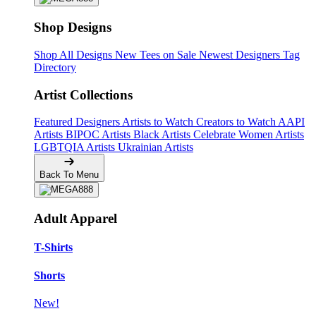
Shop Designs
Shop All Designs
New Tees on Sale
Newest Designers
Tag
Directory
Artist Collections
Featured Designers
Artists to Watch
Creators to Watch
AAPI
Artists
BIPOC Artists
Black Artists
Celebrate Women Artists
LGBTQIA Artists
Ukrainian Artists
Back To Menu
Adult Apparel
T-Shirts
Shorts
New!