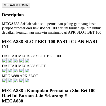
MEGA888 LOGIN
Description
MEGA888
Adalah salah satu permainan paling gampang kasih
jackpot terbesar dari link slot bet 100 hari ini buruan aja join untuk
dapatkan keuntungan maxwin maximal dari APK SLOT BET 100
MEGA888 SLOT BET 100 PASTI CUAN HARI
INI
DAFTAR MEGA888 SLOT BET 100
DAFTAR MEGA888 SLOT
MEGA888 APK SLOT
MEGA888 : Kumpulan Permainan Slot Bet 100
Hari Ini Buruan Join Sekarang !!
MEGA888