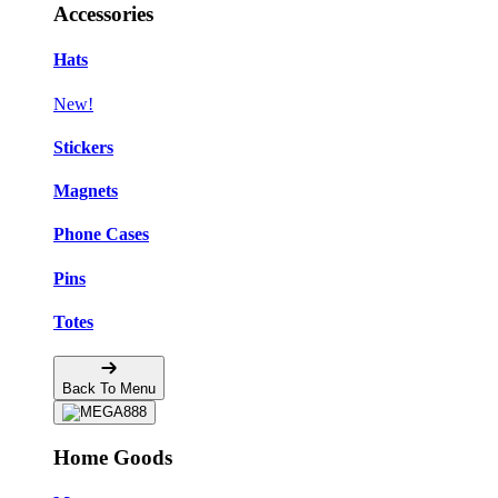
Accessories
Hats
New!
Stickers
Magnets
Phone Cases
Pins
Totes
Back To Menu
Home Goods