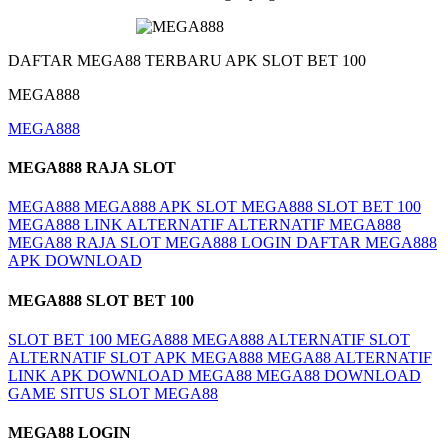
DAFTAR MEGA88 TERBARU APK SLOT BET 100
MEGA888
MEGA888
MEGA888 RAJA SLOT
MEGA888
MEGA888 APK SLOT
MEGA888 SLOT BET 100
MEGA888 LINK ALTERNATIF
ALTERNATIF MEGA888
MEGA88 RAJA SLOT
MEGA888 LOGIN DAFTAR
MEGA888
APK DOWNLOAD
MEGA888 SLOT BET 100
SLOT BET 100 MEGA888
MEGA888 ALTERNATIF SLOT
ALTERNATIF SLOT APK MEGA888
MEGA88 ALTERNATIF
LINK
APK DOWNLOAD MEGA88
MEGA88 DOWNLOAD
GAME
SITUS SLOT MEGA88
MEGA88 LOGIN