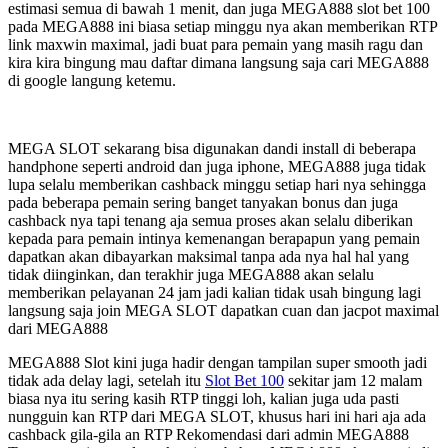
estimasi semua di bawah 1 menit, dan juga MEGA888 slot bet 100
pada MEGA888 ini biasa setiap minggu nya akan memberikan RTP
link maxwin maximal, jadi buat para pemain yang masih ragu dan
kira kira bingung mau daftar dimana langsung saja cari MEGA888
di google langung ketemu.
MEGA SLOT sekarang bisa digunakan dandi install di beberapa
handphone seperti android dan juga iphone, MEGA888 juga tidak
lupa selalu memberikan cashback minggu setiap hari nya sehingga
pada beberapa pemain sering banget tanyakan bonus dan juga
cashback nya tapi tenang aja semua proses akan selalu diberikan
kepada para pemain intinya kemenangan berapapun yang pemain
dapatkan akan dibayarkan maksimal tanpa ada nya hal hal yang
tidak diinginkan, dan terakhir juga MEGA888 akan selalu
memberikan pelayanan 24 jam jadi kalian tidak usah bingung lagi
langsung saja join MEGA SLOT dapatkan cuan dan jacpot maximal
dari MEGA888
MEGA888 Slot kini juga hadir dengan tampilan super smooth jadi
tidak ada delay lagi, setelah itu
Slot Bet 100
sekitar jam 12 malam
biasa nya itu sering kasih RTP tinggi loh, kalian juga uda pasti
nungguin kan RTP dari MEGA SLOT, khusus hari ini hari aja ada
cashback gila-gila an RTP Rekomendasi dari admin MEGA888