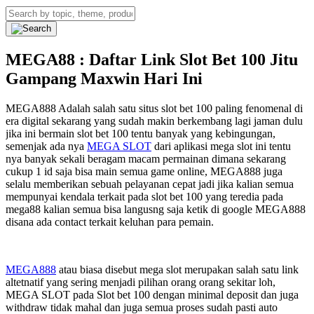
MEGA88 : Daftar Link Slot Bet 100 Jitu
Gampang Maxwin Hari Ini
MEGA888 Adalah salah satu situs slot bet 100 paling fenomenal di
era digital sekarang yang sudah makin berkembang lagi jaman dulu
jika ini bermain slot bet 100 tentu banyak yang kebingungan,
semenjak ada nya
MEGA SLOT
dari aplikasi mega slot ini tentu
nya banyak sekali beragam macam permainan dimana sekarang
cukup 1 id saja bisa main semua game online, MEGA888 juga
selalu memberikan sebuah pelayanan cepat jadi jika kalian semua
mempunyai kendala terkait pada slot bet 100 yang teredia pada
mega88 kalian semua bisa langusng saja ketik di google MEGA888
disana ada contact terkait keluhan para pemain.
MEGA888
atau biasa disebut mega slot merupakan salah satu link
altetnatif yang sering menjadi pilihan orang orang sekitar loh,
MEGA SLOT pada Slot bet 100 dengan minimal deposit dan juga
withdraw tidak mahal dan juga semua proses sudah pasti auto