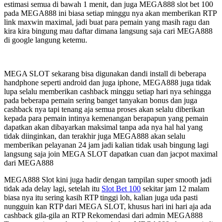
estimasi semua di bawah 1 menit, dan juga MEGA888 slot bet 100
pada MEGA888 ini biasa setiap minggu nya akan memberikan RTP
link maxwin maximal, jadi buat para pemain yang masih ragu dan
kira kira bingung mau daftar dimana langsung saja cari MEGA888
di google langung ketemu.
MEGA SLOT sekarang bisa digunakan dandi install di beberapa
handphone seperti android dan juga iphone, MEGA888 juga tidak
lupa selalu memberikan cashback minggu setiap hari nya sehingga
pada beberapa pemain sering banget tanyakan bonus dan juga
cashback nya tapi tenang aja semua proses akan selalu diberikan
kepada para pemain intinya kemenangan berapapun yang pemain
dapatkan akan dibayarkan maksimal tanpa ada nya hal hal yang
tidak diinginkan, dan terakhir juga MEGA888 akan selalu
memberikan pelayanan 24 jam jadi kalian tidak usah bingung lagi
langsung saja join MEGA SLOT dapatkan cuan dan jacpot maximal
dari MEGA888
MEGA888 Slot kini juga hadir dengan tampilan super smooth jadi
tidak ada delay lagi, setelah itu
Slot Bet 100
sekitar jam 12 malam
biasa nya itu sering kasih RTP tinggi loh, kalian juga uda pasti
nungguin kan RTP dari MEGA SLOT, khusus hari ini hari aja ada
cashback gila-gila an RTP Rekomendasi dari admin MEGA888