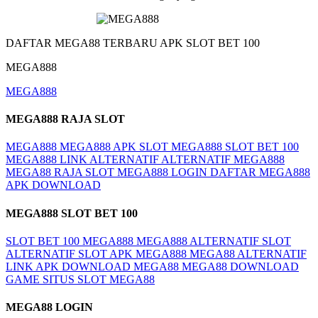
DAFTAR MEGA88 TERBARU APK SLOT BET 100
MEGA888
MEGA888
MEGA888 RAJA SLOT
MEGA888
MEGA888 APK SLOT
MEGA888 SLOT BET 100
MEGA888 LINK ALTERNATIF
ALTERNATIF MEGA888
MEGA88 RAJA SLOT
MEGA888 LOGIN DAFTAR
MEGA888
APK DOWNLOAD
MEGA888 SLOT BET 100
SLOT BET 100 MEGA888
MEGA888 ALTERNATIF SLOT
ALTERNATIF SLOT APK MEGA888
MEGA88 ALTERNATIF
LINK
APK DOWNLOAD MEGA88
MEGA88 DOWNLOAD
GAME
SITUS SLOT MEGA88
MEGA88 LOGIN