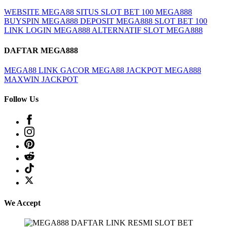
WEBSITE MEGA88
SITUS SLOT BET 100 MEGA888
BUYSPIN MEGA888
DEPOSIT MEGA888
SLOT BET 100
LINK LOGIN MEGA888
ALTERNATIF SLOT MEGA888
DAFTAR MEGA888
MEGA88 LINK GACOR
MEGA88 JACKPOT
MEGA888
MAXWIN JACKPOT
Follow Us
We Accept