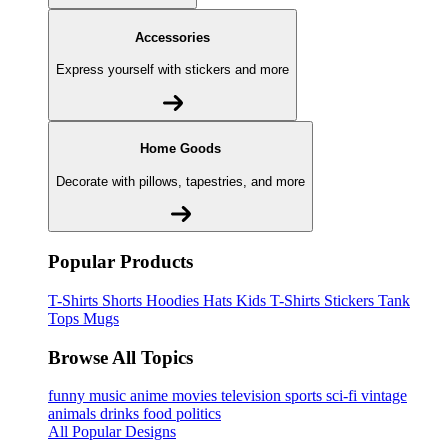
Accessories
Express yourself with stickers and more
Home Goods
Decorate with pillows, tapestries, and more
Popular Products
T-Shirts
Shorts
Hoodies
Hats
Kids T-Shirts
Stickers
Tank
Tops
Mugs
Browse All Topics
funny
music
anime
movies
television
sports
sci-fi
vintage
animals
drinks
food
politics
All Popular Designs