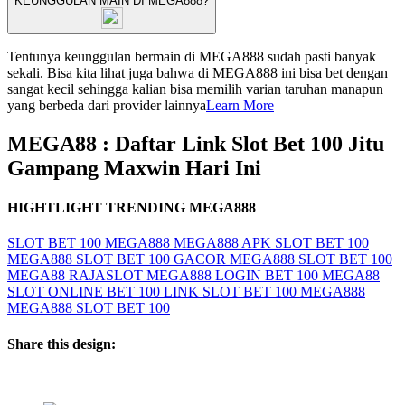
KEUNGGULAN MAIN DI MEGA888?
Tentunya keunggulan bermain di MEGA888 sudah pasti banyak
sekali. Bisa kita lihat juga bahwa di MEGA888 ini bisa bet dengan
sangat kecil sehingga kalian bisa memilih varian taruhan manapun
yang berbeda dari provider lainnya
Learn More
MEGA88 : Daftar Link Slot Bet 100 Jitu
Gampang Maxwin Hari Ini
HIGHTLIGHT TRENDING MEGA888
SLOT BET 100 MEGA888
MEGA888 APK SLOT BET 100
MEGA888 SLOT BET 100 GACOR
MEGA888 SLOT BET 100
MEGA88 RAJASLOT
MEGA888 LOGIN BET 100
MEGA88
SLOT ONLINE BET 100
LINK SLOT BET 100 MEGA888
MEGA888 SLOT BET 100
Share this design: