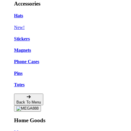
Accessories
Hats
New!
Stickers
Magnets
Phone Cases
Pins
Totes
Back To Menu
Home Goods