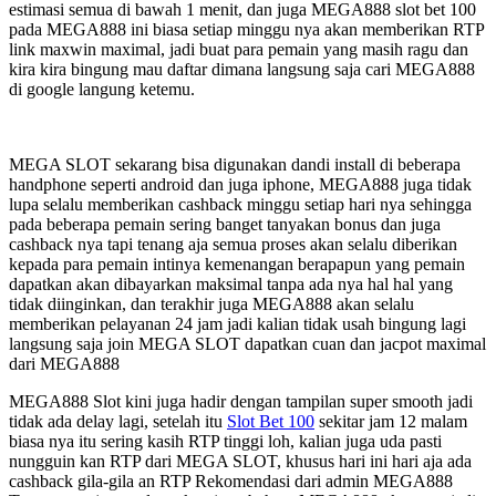
estimasi semua di bawah 1 menit, dan juga MEGA888 slot bet 100
pada MEGA888 ini biasa setiap minggu nya akan memberikan RTP
link maxwin maximal, jadi buat para pemain yang masih ragu dan
kira kira bingung mau daftar dimana langsung saja cari MEGA888
di google langung ketemu.
MEGA SLOT sekarang bisa digunakan dandi install di beberapa
handphone seperti android dan juga iphone, MEGA888 juga tidak
lupa selalu memberikan cashback minggu setiap hari nya sehingga
pada beberapa pemain sering banget tanyakan bonus dan juga
cashback nya tapi tenang aja semua proses akan selalu diberikan
kepada para pemain intinya kemenangan berapapun yang pemain
dapatkan akan dibayarkan maksimal tanpa ada nya hal hal yang
tidak diinginkan, dan terakhir juga MEGA888 akan selalu
memberikan pelayanan 24 jam jadi kalian tidak usah bingung lagi
langsung saja join MEGA SLOT dapatkan cuan dan jacpot maximal
dari MEGA888
MEGA888 Slot kini juga hadir dengan tampilan super smooth jadi
tidak ada delay lagi, setelah itu
Slot Bet 100
sekitar jam 12 malam
biasa nya itu sering kasih RTP tinggi loh, kalian juga uda pasti
nungguin kan RTP dari MEGA SLOT, khusus hari ini hari aja ada
cashback gila-gila an RTP Rekomendasi dari admin MEGA888