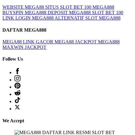
WEBSITE MEGA88
SITUS SLOT BET 100 MEGA888
BUYSPIN MEGA888
DEPOSIT MEGA888
SLOT BET 100
LINK LOGIN MEGA888
ALTERNATIF SLOT MEGA888
DAFTAR MEGA888
MEGA88 LINK GACOR
MEGA88 JACKPOT
MEGA888
MAXWIN JACKPOT
Follow Us
We Accept