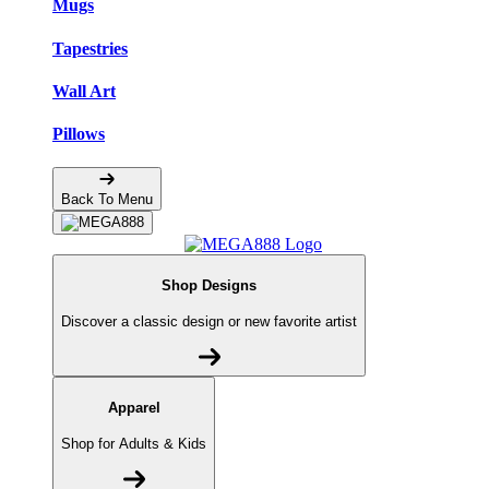
Mugs
Tapestries
Wall Art
Pillows
Back To Menu
Shop Designs
Discover a classic design or new favorite artist
Apparel
Shop for Adults & Kids