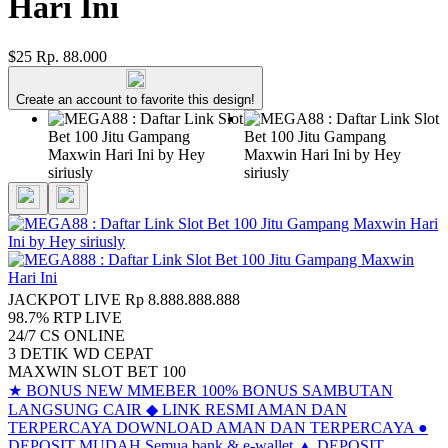
Hari Ini
$25
Rp. 88.000
Create an account to favorite this design!
JACKPOT LIVE
Rp 8.888.888.888
98.7%
RTP LIVE
24/7
CS ONLINE
3 DETIK
WD CEPAT
MAXWIN
SLOT BET 100
★
BONUS NEW MMEBER 100%
BONUS SAMBUTAN
LANGSUNG CAIR
◆
LINK RESMI AMAN DAN
TERPERCAYA
DOWNLOAD AMAN DAN TERPERCAYA
●
DEPOSIT MUDAH
Semua bank & e-wallet
▲
DEPOSIT