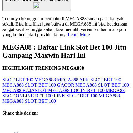
KEUNGGULAN MAIN DI MEGA888?
Tentunya keunggulan bermain di MEGA888 sudah pasti banyak
sekali. Bisa kita lihat juga bahwa di MEGA888 ini bisa bet dengan
sangat kecil sehingga kalian bisa memilih varian taruhan manapun
yang berbeda dari provider lainnya
Learn More
MEGA88 : Daftar Link Slot Bet 100 Jitu
Gampang Maxwin Hari Ini
HIGHTLIGHT TRENDING MEGA888
SLOT BET 100 MEGA888
MEGA888 APK SLOT BET 100
MEGA888 SLOT BET 100 GACOR
MEGA888 SLOT BET 100
MEGA88 RAJASLOT
MEGA888 LOGIN BET 100
MEGA88
SLOT ONLINE BET 100
LINK SLOT BET 100 MEGA888
MEGA888 SLOT BET 100
Share this design: