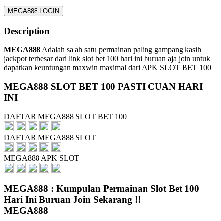
MEGA888 LOGIN
Description
MEGA888
Adalah salah satu permainan paling gampang kasih
jackpot terbesar dari link slot bet 100 hari ini buruan aja join untuk
dapatkan keuntungan maxwin maximal dari APK SLOT BET 100
MEGA888 SLOT BET 100 PASTI CUAN HARI
INI
DAFTAR MEGA888 SLOT BET 100
DAFTAR MEGA888 SLOT
MEGA888 APK SLOT
MEGA888 : Kumpulan Permainan Slot Bet 100
Hari Ini Buruan Join Sekarang !!
MEGA888