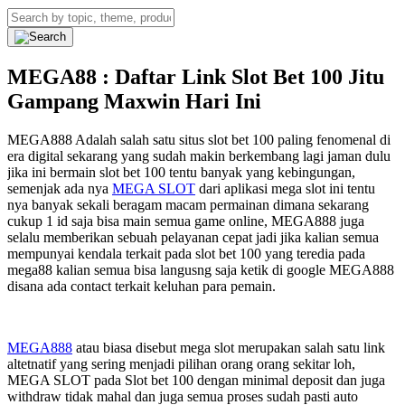
MEGA88 : Daftar Link Slot Bet 100 Jitu
Gampang Maxwin Hari Ini
MEGA888 Adalah salah satu situs slot bet 100 paling fenomenal di
era digital sekarang yang sudah makin berkembang lagi jaman dulu
jika ini bermain slot bet 100 tentu banyak yang kebingungan,
semenjak ada nya
MEGA SLOT
dari aplikasi mega slot ini tentu
nya banyak sekali beragam macam permainan dimana sekarang
cukup 1 id saja bisa main semua game online, MEGA888 juga
selalu memberikan sebuah pelayanan cepat jadi jika kalian semua
mempunyai kendala terkait pada slot bet 100 yang teredia pada
mega88 kalian semua bisa langusng saja ketik di google MEGA888
disana ada contact terkait keluhan para pemain.
MEGA888
atau biasa disebut mega slot merupakan salah satu link
altetnatif yang sering menjadi pilihan orang orang sekitar loh,
MEGA SLOT pada Slot bet 100 dengan minimal deposit dan juga
withdraw tidak mahal dan juga semua proses sudah pasti auto