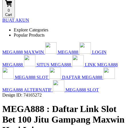
0
Cart
BUAT AKUN
Explore Categories
Popular Products
MEGA888 MAXWIN
MEGA888
LOGIN
MEGA888
SITUS MEGA888
LINK MEGA888
MEGA888 SLOT
DAFTAR MEGA888
MEGA888 ALTERNATIF
MEGA888 SLOT
Design ID: 74165272
MEGA888 : Daftar Link Slot
Bet 100 Jitu Gampang Maxwin