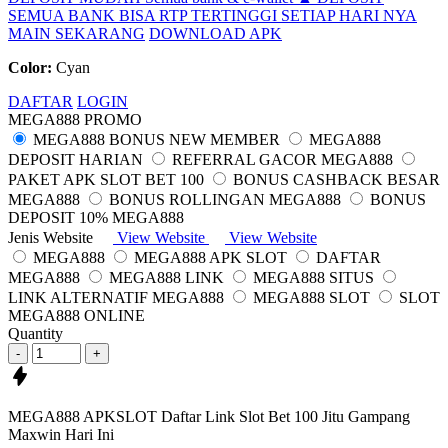
SEMUA BANK BISA
RTP TERTINGGI SETIAP HARI NYA
MAIN SEKARANG
DOWNLOAD APK
Color:
Cyan
DAFTAR
LOGIN
MEGA888 PROMO
MEGA888 BONUS NEW MEMBER
MEGA888
DEPOSIT HARIAN
REFERRAL GACOR MEGA888
PAKET APK SLOT BET 100
BONUS CASHBACK BESAR
MEGA888
BONUS ROLLINGAN MEGA888
BONUS
DEPOSIT 10% MEGA888
Jenis Website
View Website
View Website
MEGA888
MEGA888 APK SLOT
DAFTAR
MEGA888
MEGA888 LINK
MEGA888 SITUS
LINK ALTERNATIF MEGA888
MEGA888 SLOT
SLOT
MEGA888 ONLINE
Quantity
-
+
MEGA888
APKSLOT
Daftar Link Slot Bet 100 Jitu Gampang
Maxwin Hari Ini