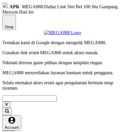
APK
MEGA888:Daftar Link Slot Bet 100 Jitu Gampang
Maxwin Hari Ini
Shop
Temukan kami di Google dengan mengetik MEGA888.
Gunakan link resmi MEGA888 untuk akses masuk.
Nikmati deretan game pilihan dengan tampilan ringan.
MEGA888 menyediakan layanan bantuan untuk pengguna.
Selalu memakai akses resmi agar pengalaman bermain tetap
nyaman.
Account