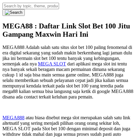
MEGA88 : Daftar Link Slot Bet 100 Jitu
Gampang Maxwin Hari Ini
MEGA888 Adalah salah satu situs slot bet 100 paling fenomenal di
era digital sekarang yang sudah makin berkembang lagi jaman dulu
jika ini bermain slot bet 100 tentu banyak yang kebingungan,
semenjak ada nya
MEGA SLOT
dari aplikasi mega slot ini tentu
nya banyak sekali beragam macam permainan dimana sekarang
cukup 1 id saja bisa main semua game online, MEGA888 juga
selalu memberikan sebuah pelayanan cepat jadi jika kalian semua
mempunyai kendala terkait pada slot bet 100 yang teredia pada
mega88 kalian semua bisa langusng saja ketik di google MEGA888
disana ada contact terkait keluhan para pemain.
MEGA888
atau biasa disebut mega slot merupakan salah satu link
altetnatif yang sering menjadi pilihan orang orang sekitar loh,
MEGA SLOT pada Slot bet 100 dengan minimal deposit dan juga
withdraw tidak mahal dan juga semua proses sudah pasti auto