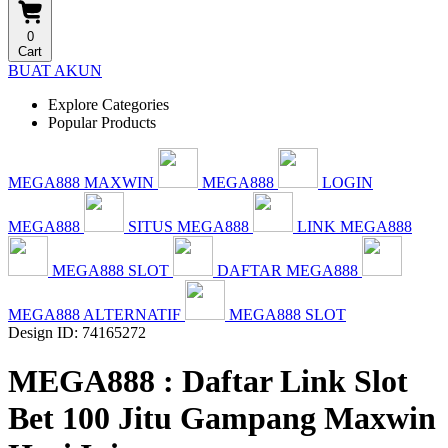
0
Cart
BUAT AKUN
Explore Categories
Popular Products
MEGA888 MAXWIN
MEGA888
LOGIN
MEGA888
SITUS MEGA888
LINK MEGA888
MEGA888 SLOT
DAFTAR MEGA888
MEGA888 ALTERNATIF
MEGA888 SLOT
Design ID: 74165272
MEGA888 : Daftar Link Slot
Bet 100 Jitu Gampang Maxwin