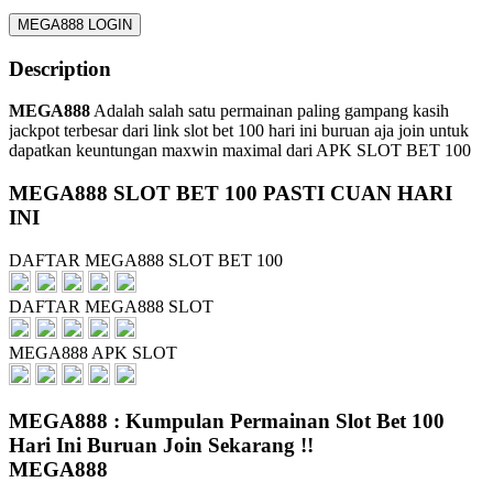
MEGA888 LOGIN
Description
MEGA888
Adalah salah satu permainan paling gampang kasih
jackpot terbesar dari link slot bet 100 hari ini buruan aja join untuk
dapatkan keuntungan maxwin maximal dari APK SLOT BET 100
MEGA888 SLOT BET 100 PASTI CUAN HARI
INI
DAFTAR MEGA888 SLOT BET 100
DAFTAR MEGA888 SLOT
MEGA888 APK SLOT
MEGA888 : Kumpulan Permainan Slot Bet 100
Hari Ini Buruan Join Sekarang !!
MEGA888