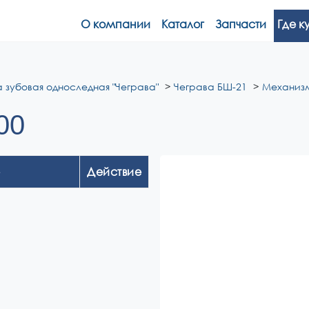
О компании
Каталог
Запчасти
Где к
 зубовая односледная "Чеграва"
Чеграва БШ-21
Механизм
00
Действие