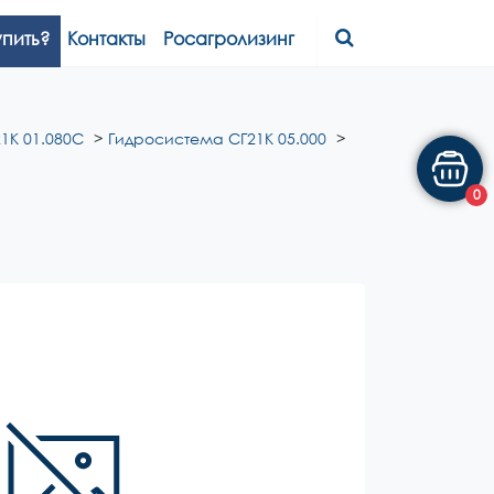
упить?
Контакты
Росагролизинг
1К 01.080С
Гидросистема СГ21К 05.000
0