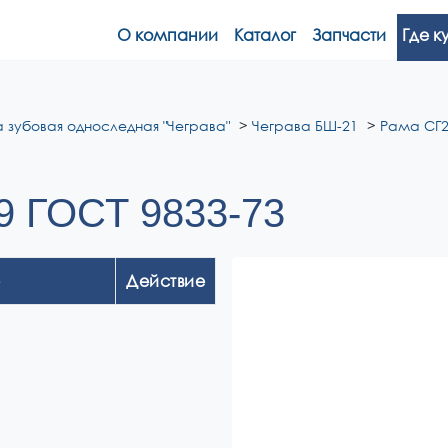
О компании
Каталог
Запчасти
Где к
 зубовая односледная "Чеграва"
Чеграва БШ-21
Рама СГ2
9 ГОСТ 9833-73
Действие