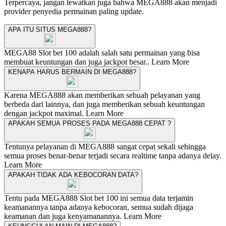
Terpercaya, jangan lewatkan juga bahwa MEGA888 akan menjadi
provider penyedia permainan paling update.
APA ITU SITUS MEGA888?
MEGA88 Slot bet 100 adalah salah satu permainan yang bisa
membuat keuntungan dan juga jackpot besar..
Learn More
KENAPA HARUS BERMAIN DI MEGA888?
Karena MEGA888 akan memberikan sebuah pelayanan yang
berbeda dari lainnya, dan juga memberikan sebuah keuntungan
dengan jackpot maximal.
Learn More
APAKAH SEMUA PROSES PADA MEGA888 CEPAT ?
Tentunya pelayanan di MEGA888 sangat cepat sekali sehingga
semua proses benar-benar terjadi secara realtime tanpa adanya delay.
Learn More
APAKAH TIDAK ADA KEBOCORAN DATA?
Tentu pada MEGA888 Slot bet 100 ini semua data terjamin
keamanannya tanpa adanya kebocoran, semua sudah dijaga
keamanan dan juga kenyamanannya.
Learn More