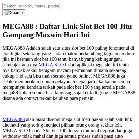
MEGA88 : Daftar Link Slot Bet 100 Jitu
Gampang Maxwin Hari Ini
MEGA888 Adalah salah satu situs slot bet 100 paling fenomenal di
era digital sekarang yang sudah makin berkembang lagi jaman dulu
jika ini bermain slot bet 100 tentu banyak yang kebingungan,
semenjak ada nya
MEGA SLOT
dari aplikasi mega slot ini tentu
nya banyak sekali beragam macam permainan dimana sekarang
cukup 1 id saja bisa main semua game online, MEGA888 juga
selalu memberikan sebuah pelayanan cepat jadi jika kalian semua
mempunyai kendala terkait pada slot bet 100 yang teredia pada
mega88 kalian semua bisa langusng saja ketik di google MEGA888
disana ada contact terkait keluhan para pemain.
MEGA888
atau biasa disebut mega slot merupakan salah satu link
altetnatif yang sering menjadi pilihan orang orang sekitar loh,
MEGA SLOT pada Slot bet 100 dengan minimal deposit dan juga
withdraw tidak mahal dan juga semua proses sudah pasti auto