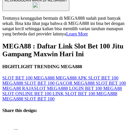
KEUNGGULAN MAIN DI MEGA888?
Tentunya keunggulan bermain di MEGA888 sudah pasti banyak
sekali. Bisa kita lihat juga bahwa di MEGA888 ini bisa bet dengan
sangat kecil sehingga kalian bisa memilih varian taruhan manapun
yang berbeda dari provider lainnya
Learn More
MEGA88 : Daftar Link Slot Bet 100 Jitu
Gampang Maxwin Hari Ini
HIGHTLIGHT TRENDING MEGA888
SLOT BET 100 MEGA888
MEGA888 APK SLOT BET 100
MEGA888 SLOT BET 100 GACOR
MEGA888 SLOT BET 100
MEGA88 RAJASLOT
MEGA888 LOGIN BET 100
MEGA88
SLOT ONLINE BET 100
LINK SLOT BET 100 MEGA888
MEGA888 SLOT BET 100
Share this design: