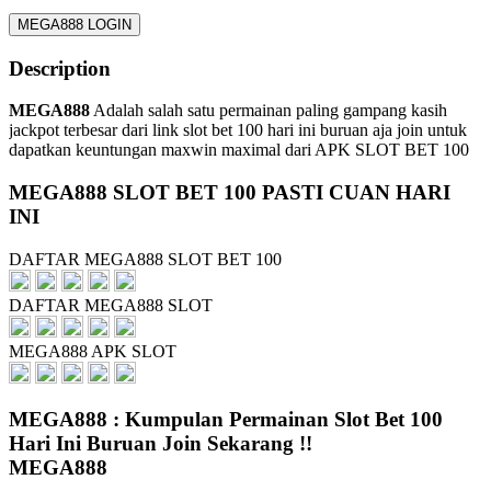
MEGA888 LOGIN
Description
MEGA888
Adalah salah satu permainan paling gampang kasih
jackpot terbesar dari link slot bet 100 hari ini buruan aja join untuk
dapatkan keuntungan maxwin maximal dari APK SLOT BET 100
MEGA888 SLOT BET 100 PASTI CUAN HARI
INI
DAFTAR MEGA888 SLOT BET 100
DAFTAR MEGA888 SLOT
MEGA888 APK SLOT
MEGA888 : Kumpulan Permainan Slot Bet 100
Hari Ini Buruan Join Sekarang !!
MEGA888