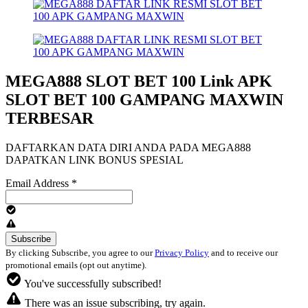
MEGA888 SLOT BET 100 Link APK
SLOT BET 100 GAMPANG MAXWIN
TERBESAR
DAFTARKAN DATA DIRI ANDA PADA MEGA888
DAPATKAN LINK BONUS SPESIAL
Email Address
*
By clicking Subscribe, you agree to our
Privacy Policy
and to receive our
promotional emails (opt out anytime).
You've successfully subscribed!
There was an issue subscribing, try again.