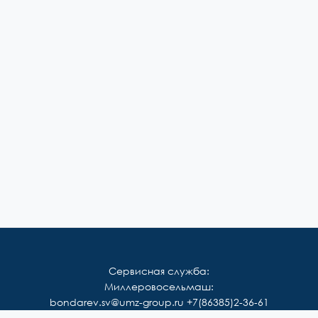
Сервисная служба:
Миллеровосельмаш:
bondarev.sv@umz-group.ru
+7(86385)2-36-61
Корммаш: