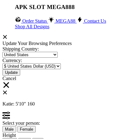
APK SLOT MEGA888
Order Status
MEGA88
Contact Us
Shop All Designs
Update Your Browsing Preferences
Shipping Country:
Currency:
Cancel
Katie:
5'10"
160
Select your person:
Male
Female
Height