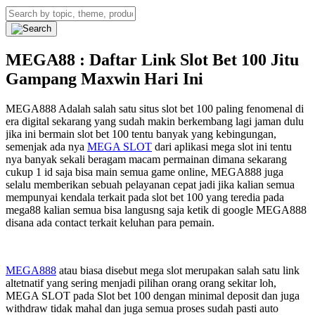
MEGA88 : Daftar Link Slot Bet 100 Jitu
Gampang Maxwin Hari Ini
MEGA888 Adalah salah satu situs slot bet 100 paling fenomenal di
era digital sekarang yang sudah makin berkembang lagi jaman dulu
jika ini bermain slot bet 100 tentu banyak yang kebingungan,
semenjak ada nya
MEGA SLOT
dari aplikasi mega slot ini tentu
nya banyak sekali beragam macam permainan dimana sekarang
cukup 1 id saja bisa main semua game online, MEGA888 juga
selalu memberikan sebuah pelayanan cepat jadi jika kalian semua
mempunyai kendala terkait pada slot bet 100 yang teredia pada
mega88 kalian semua bisa langusng saja ketik di google MEGA888
disana ada contact terkait keluhan para pemain.
MEGA888
atau biasa disebut mega slot merupakan salah satu link
altetnatif yang sering menjadi pilihan orang orang sekitar loh,
MEGA SLOT pada Slot bet 100 dengan minimal deposit dan juga
withdraw tidak mahal dan juga semua proses sudah pasti auto