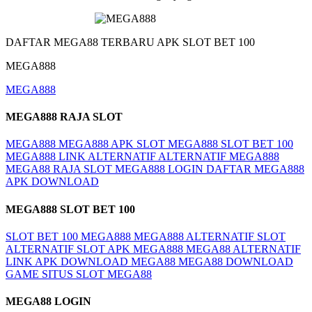
DAFTAR MEGA88 TERBARU APK SLOT BET 100
MEGA888
MEGA888
MEGA888 RAJA SLOT
MEGA888
MEGA888 APK SLOT
MEGA888 SLOT BET 100
MEGA888 LINK ALTERNATIF
ALTERNATIF MEGA888
MEGA88 RAJA SLOT
MEGA888 LOGIN DAFTAR
MEGA888
APK DOWNLOAD
MEGA888 SLOT BET 100
SLOT BET 100 MEGA888
MEGA888 ALTERNATIF SLOT
ALTERNATIF SLOT APK MEGA888
MEGA88 ALTERNATIF
LINK
APK DOWNLOAD MEGA88
MEGA88 DOWNLOAD
GAME
SITUS SLOT MEGA88
MEGA88 LOGIN