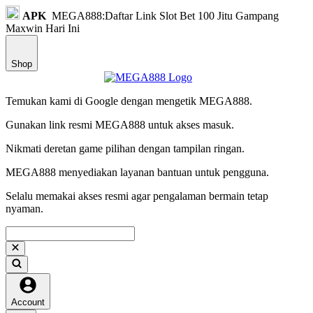
APK
MEGA888:Daftar Link Slot Bet 100 Jitu Gampang
Maxwin Hari Ini
Shop
Temukan kami di Google dengan mengetik MEGA888.
Gunakan link resmi MEGA888 untuk akses masuk.
Nikmati deretan game pilihan dengan tampilan ringan.
MEGA888 menyediakan layanan bantuan untuk pengguna.
Selalu memakai akses resmi agar pengalaman bermain tetap
nyaman.
Account