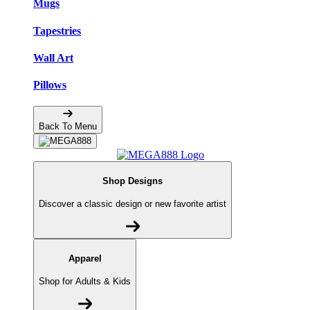
Mugs
Tapestries
Wall Art
Pillows
Back To Menu
Shop Designs
Discover a classic design or new favorite artist
Apparel
Shop for Adults & Kids