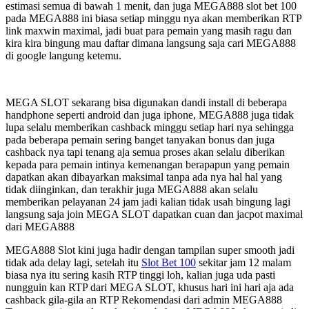
estimasi semua di bawah 1 menit, dan juga MEGA888 slot bet 100
pada MEGA888 ini biasa setiap minggu nya akan memberikan RTP
link maxwin maximal, jadi buat para pemain yang masih ragu dan
kira kira bingung mau daftar dimana langsung saja cari MEGA888
di google langung ketemu.
MEGA SLOT sekarang bisa digunakan dandi install di beberapa
handphone seperti android dan juga iphone, MEGA888 juga tidak
lupa selalu memberikan cashback minggu setiap hari nya sehingga
pada beberapa pemain sering banget tanyakan bonus dan juga
cashback nya tapi tenang aja semua proses akan selalu diberikan
kepada para pemain intinya kemenangan berapapun yang pemain
dapatkan akan dibayarkan maksimal tanpa ada nya hal hal yang
tidak diinginkan, dan terakhir juga MEGA888 akan selalu
memberikan pelayanan 24 jam jadi kalian tidak usah bingung lagi
langsung saja join MEGA SLOT dapatkan cuan dan jacpot maximal
dari MEGA888
MEGA888 Slot kini juga hadir dengan tampilan super smooth jadi
tidak ada delay lagi, setelah itu
Slot Bet 100
sekitar jam 12 malam
biasa nya itu sering kasih RTP tinggi loh, kalian juga uda pasti
nungguin kan RTP dari MEGA SLOT, khusus hari ini hari aja ada
cashback gila-gila an RTP Rekomendasi dari admin MEGA888