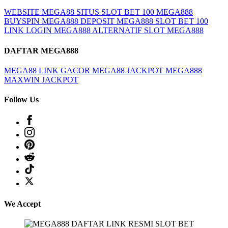
WEBSITE MEGA88
SITUS SLOT BET 100 MEGA888
BUYSPIN MEGA888
DEPOSIT MEGA888
SLOT BET 100
LINK LOGIN MEGA888
ALTERNATIF SLOT MEGA888
DAFTAR MEGA888
MEGA88 LINK GACOR
MEGA88 JACKPOT
MEGA888
MAXWIN JACKPOT
Follow Us
We Accept