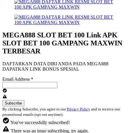
MEGA888 SLOT BET 100 Link APK
SLOT BET 100 GAMPANG MAXWIN
TERBESAR
DAFTARKAN DATA DIRI ANDA PADA MEGA888
DAPATKAN LINK BONUS SPESIAL
Email Address
*
By clicking Subscribe, you agree to our
Privacy Policy
and to receive our
promotional emails (opt out anytime).
You've successfully subscribed!
There was an issue subscribing, try again.