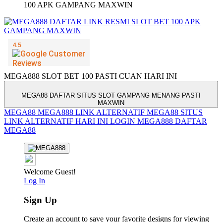
MEGA888 SLOT BET 100 PASTI CUAN HARI INI
MEGA88 DAFTAR SITUS SLOT GAMPANG MENANG PASTI
MAXWIN
MEGA88
MEGA888 LINK ALTERNATIF
MEGA88 SITUS
LINK ALTERNATIF HARI INI
LOGIN MEGA888
DAFTAR
MEGA88
Welcome Guest!
Log In
Sign Up
Create an account to save your favorite designs for viewing