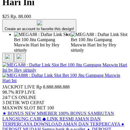
Hari Ini
$25
Rp. 88.000
Create an account to favorite this design!
JACKPOT LIVE
Rp 8.888.888.888
98.7%
RTP LIVE
24/7
CS ONLINE
3 DETIK
WD CEPAT
MAXWIN
SLOT BET 100
★
BONUS NEW MMEBER 100%
BONUS SAMBUTAN
LANGSUNG CAIR
◆
LINK RESMI AMAN DAN
TERPERCAYA
DOWNLOAD AMAN DAN TERPERCAYA
●
DEPOSIT MUDAH
Semua bank & e-wallet
▲
DEPOSIT